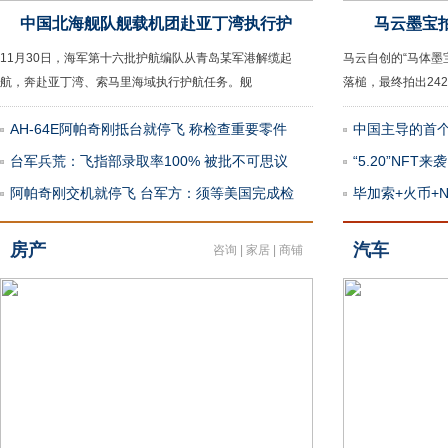
中国北海舰队舰载机团赴亚丁湾执行护
马云墨宝拍
11月30日，海军第十六批护航编队从青岛某军港解缆起
马云自创的“马体墨
航，奔赴亚丁湾、索马里海域执行护航任务。舰
落槌，最终拍出24
AH-64E阿帕奇刚抵台就停飞 称检查重要零件
中国主导的首
台军兵荒：飞指部录取率100% 被批不可思议
“5.20”NFT
阿帕奇刚交机就停飞 台军方：须等美国完成检
毕加索+火币+
房产
汽车
咨询
|
家居
|
商铺