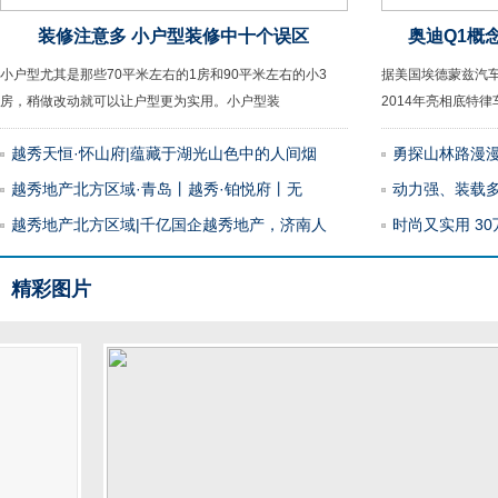
装修注意多 小户型装修中十个误区
奥迪Q1概
小户型尤其是那些70平米左右的1房和90平米左右的小3
据美国埃德蒙兹汽车
房，稍做改动就可以让户型更为实用。小户型装
2014年亮相底特
越秀天恒·怀山府|蕴藏于湖光山色中的人间烟
勇探山林路漫
越秀地产北方区域·青岛丨越秀·铂悦府丨无
动力强、装载多
越秀地产北方区域|千亿国企越秀地产，济南人
时尚又实用 3
精彩图片