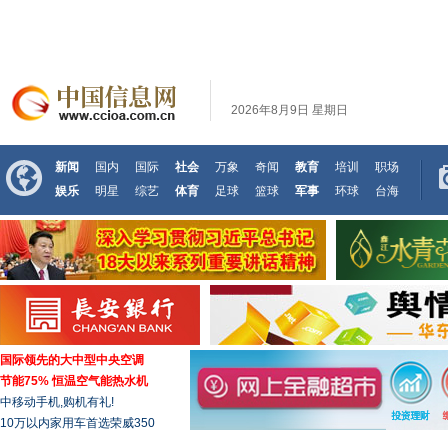
2026年8月9日 星期日
新闻
国内
国际
社会
万象
奇闻
教育
培训
职场
娱乐
明星
综艺
体育
足球
篮球
军事
环球
台海
国际领先的大中型中央空调
节能75% 恒温空气能热水机
中移动手机,购机有礼!
10万以内家用车首选荣威350