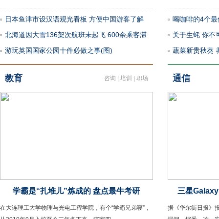
日本鱼津市设汉语观光看板 方便中国游客了解
喝咖啡的4个最
北海道因大雪136架次航班未起飞 600余乘客滞
关于生蚝 你不
游玩英国国家公园十件必做之事(图)
蔬菜新贵秋葵 
教育
通信
咨询
|
培训
|
职场
学霸是“扎堆儿”炼成的 盘点最牛考研
三星Gala
在大连理工大学物理与光电工程学院，有个“学霸兄弟寝”，
据《华尔街日报》报道