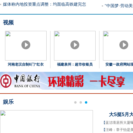
媒体称内地投资重点调整：均面临高铁建完怎
“中国梦·劳动美
视频
河南老汉自制6门“红衣
福建泉州：超市收银员
安徽一政府网站现
娱乐
大S挺5月
【
蓝洁瑛居所大厦
【
汪峰：章子怡是