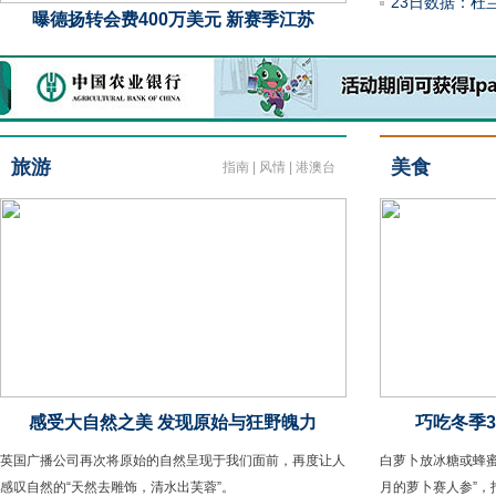
23日数据：杜
曝德扬转会费400万美元 新赛季江苏
红军为魔鬼赛程
旅游
美食
指南
|
风情
|
港澳台
感受大自然之美 发现原始与狂野魄力
巧吃冬季
英国广播公司再次将原始的自然呈现于我们面前，再度让人
白萝卜放冰糖或蜂
感叹自然的“天然去雕饰，清水出芙蓉”。
月的萝卜赛人参”，