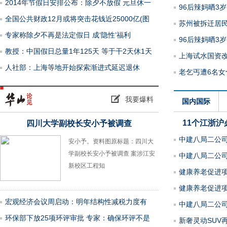
2014年节假日安排公布：除夕不放假 元旦休一
96后辣妈晒3
全国公共财政12月或将突击花钱近25000亿(图
苏州被拆迁居民
专家称除夕不再是法定假日 成‘隐性’福利
96后辣妈晒3
教授：中国假日总量1年125天 等于干2天休1天
上海试水国资改
人社部：上海等地开始探索渐进式延迟退休
老乞丐遭6名女
我要爆料
国内国际
11个江浙
四川大学副校长安小予被调查
中建八局二公司
安小予。资料图原标题：四川大
学副校长安小予被调查 案涉江安
中建八局二公
新校区工程知
主曾被
青岛一“钉子房”四周被挖空 成“孤
男孩
健康养老促进项
健康养老促进项
宏观经济会议周启动：明年结构性减税力度有
中建八局二公
环保部下放25项环评审批 专家：确保环评不是
新奢灵动SUV再