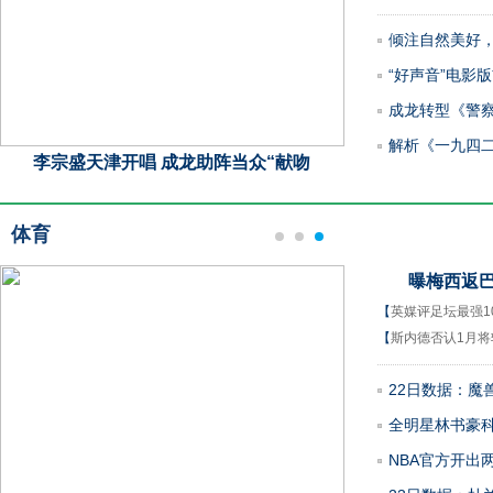
倾注自然美好
“好声音”电影版
成龙转型《警察
解析《一九四二
李宗盛天津开唱 成龙助阵当众“献吻
陈冠希晒全家福
体育
曝梅西返巴
【
英媒评足坛最强1
【
斯内德否认1月将
22日数据：魔兽
全明星林书豪科
NBA官方开出