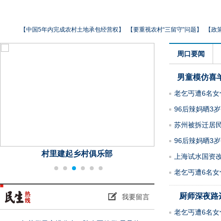
【
中国5年内完成农村土地承包经营权
】
【
要重视农村“三留守”问题
】
【
政
周口要闻
男童模仿喜
老乞丐遭6名女
96后辣妈晒3
苏州被拆迁居民
96后辣妈晒3
村里建起乡村俱乐部
学习英雄郑春
上海试水国资改
老乞丐遭6名女
厨师深夜路
我要留言
老乞丐遭6名女