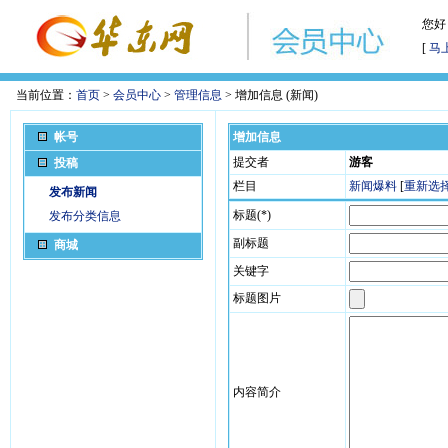
您好
[
马
当前位置：
首页
>
会员中心
>
管理信息
> 增加信息 (新闻)
帐号
增加信息
提交者
游客
投稿
栏目
新闻爆料
[
重新选
发布新闻
标题(*)
发布分类信息
副标题
商城
关键字
标题图片
内容简介