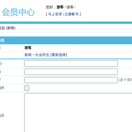
您好，
游客
<游客>
[
马上登录
|
注册帐号
]
息 (新闻)
信息
者
游客
新闻
>
社会民生
[
重新选择
]
)
题
字
(多个请用
图片
简介