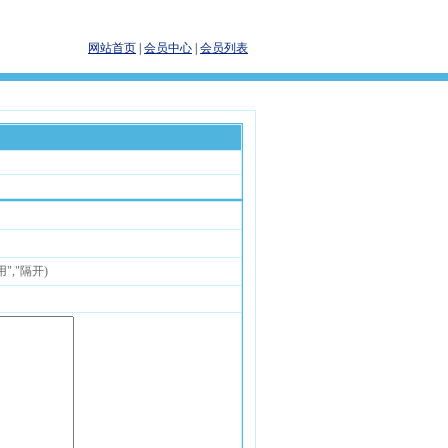
网站首页
|
会员中心
|
会员列表
","隔开)