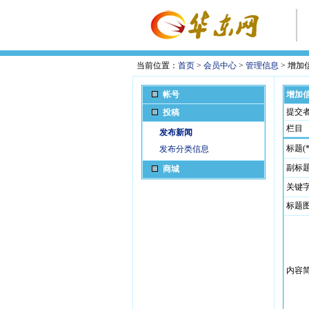
当前位置：
首页
>
会员中心
>
管理信息
> 增加信
帐号
增加
提交
投稿
栏目
发布新闻
标题(*
发布分类信息
副标
商城
关键
标题
内容