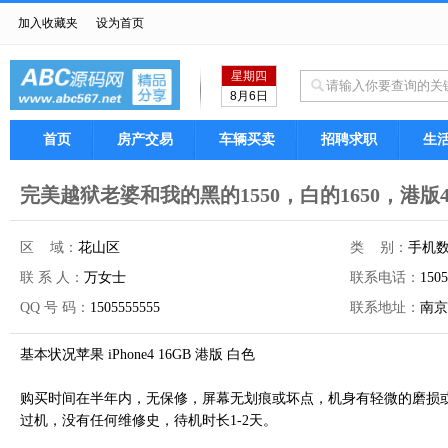
加入收藏夹
设为首页
星期四
8月6日
首页
房产交易
车辆买卖
招聘求职
生
完美越狱老婆和我的黑的1550，白的1650，港版4s
区 域：
花山区
类 别：
手机
联 系 人：
万女士
联系电话：
1505
QQ 号 码：
1505555555
联系地址：
南京
基本状况苹果 iPhone4 16GB 港版 白色
购买时间在半年内，无保修，屏幕无划痕或坏点，机身有轻微的磨损
过机，没有任何维修史，待机时长1-2天。