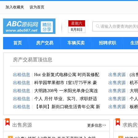
加入收藏夹
设为首页
星期六
8月8日
首页
房产交易
车辆买卖
招聘求职
生
房产交易置顶信息
出租信息
|
Hot 全新复式电梯公寓 时尚装修配
出售房源
|
(出
出租信息
|
科学园苹果都市 1室1厅75平米 豪
出售房源
|
机不
出租信息
|
大明路208号 一米阳光单身公寓连
出售房源
|
大明
出租信息
|
个人 月付 毕业、实习、求职舒适
出售房源
|
个人
出租信息
|
【单间】新街口晓生活青年公寓 新
出售房源
|
板桥
出售房源
求购房
更多信息>>