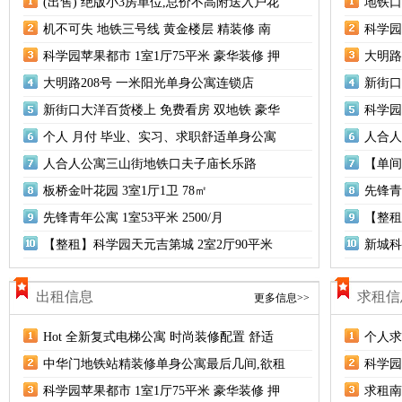
(出售) 绝版小3房单位,总价不高附送入户花
地铁口
机不可失 地铁三号线 黄金楼层 精装修 南
科学园
科学园苹果都市 1室1厅75平米 豪华装修 押
大明路
大明路208号 一米阳光单身公寓连锁店
新街口
新街口大洋百货楼上 免费看房 双地铁 豪华
科学园
个人 月付 毕业、实习、求职舒适单身公寓
人合人
人合人公寓三山街地铁口夫子庙长乐路
【单间
板桥金叶花园 3室1厅1卫 78㎡
先锋青年
先锋青年公寓 1室53平米 2500/月
【整租
【整租】科学园天元吉第城 2室2厅90平米
新城科
出租信息
求租信
更多信息>>
Hot 全新复式电梯公寓 时尚装修配置 舒适
个人求
中华门地铁站精装修单身公寓最后几间,欲租
科学园
科学园苹果都市 1室1厅75平米 豪华装修 押
求租南