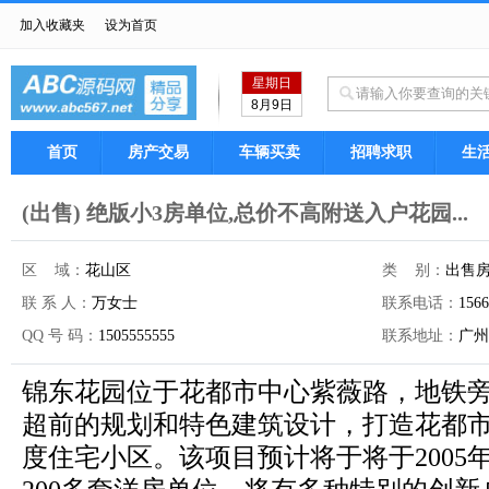
加入收藏夹
设为首页
星期日
8月9日
首页
房产交易
车辆买卖
招聘求职
生
(出售) 绝版小3房单位,总价不高附送入户花园...
区 域：
花山区
类 别：
出售
联 系 人：
万女士
联系电话：
1566
QQ 号 码：
1505555555
联系地址：
广州
锦东花园位于花都市中心紫薇路，地铁
超前的规划和特色建筑设计，打造花都
度住宅小区。该项目预计将于将于2005