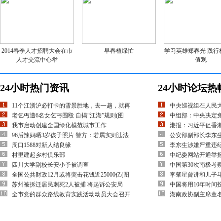
2014春季人才招聘大会在市
早春植绿忙
学习英雄郑春光 践行
人才交流中心举
值观
24小时热门资讯
24小时论坛热
11个江浙沪必打卡的雪景胜地，去一趟，就再
中央巡视组在人民
老乞丐遭6名女乞丐围殴 自揭“江湖”规则(图
中组部：中央决定
我市启动创建全国绿化模范城市工作
港报：习近平促香
96后辣妈晒3岁孩子照片 警方：若属实则违法
公安部副部长李东
周口1588对新人结良缘
李东生涉嫌严重违
村里建起乡村俱乐部
中纪委网站开通举
四川大学副校长安小予被调查
中国第30次南极考
全国公共财政12月或将突击花钱近25000亿(图
李肇星曾讲和儿子
苏州被拆迁居民刺死2人被捕 将起诉公安局
中国将用10年时间
全市党的群众路线教育实践活动动员大会召开
湖南政协副主席童