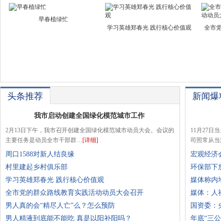
早春植绿忙
学习英雄郑春光 践行核心价值观
全市
头条推荐
新闻爆
我市启动创建全国绿化模范城市工作
2月13日下午，我市召开创建全国绿化模范城市动员大会。会议的
11月27
主要任务是动员全市干部群…
[详细]
司照常从当
周口1588对新人结良缘
宏观经济
村里建起乡村俱乐部
环保部下
学习英雄郑春光 践行核心价值观
媒体称内
全市党的群众路线教育实践活动动员大会召开
媒体：人
男人真的会“精尽人亡”么？怎么预防
国资委：
男人精液到底能不能吃 真是以阳补阳吗？
年底“三