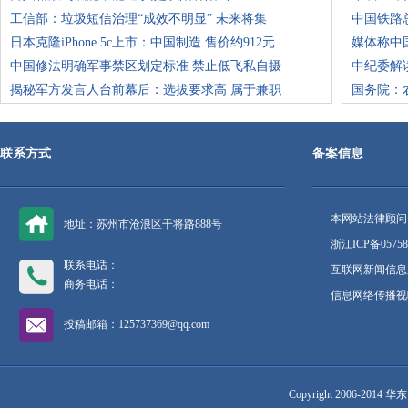
工信部：垃圾短信治理“成效不明显” 未来将集
中国铁路
日本克隆iPhone 5c上市：中国制造 售价约912元
媒体称中
中国修法明确军事禁区划定标准 禁止低飞私自摄
中纪委解
揭秘军方发言人台前幕后：选拔要求高 属于兼职
国务院：
联系方式
备案信息
本网站法律顾问
地址：苏州市沧浪区干将路888号
浙江ICP备05758
联系电话：
互联网新闻信息服
商务电话：
信息网络传播视听
投稿邮箱：125737369@qq.com
Copyright 2006-2014 华东网