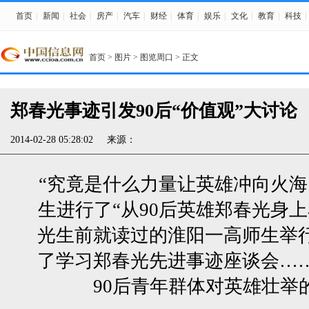
首页
|
新闻
|
社会
|
房产
|
汽车
|
财经
|
体育
|
娱乐
|
文化
|
教育
|
科技
|
首页
>
图片
>
图览周口
> 正文
郑春光事迹引发90后“价值观”大讨论
2014-02-28 05:28:02
来源：
“究竟是什么力量让英雄冲向火海
生进行了“从90后英雄郑春光身
光生前就读过的淮阳一高师生举
了学习郑春光先进事迹座谈会…
90后青年群体对英雄壮举