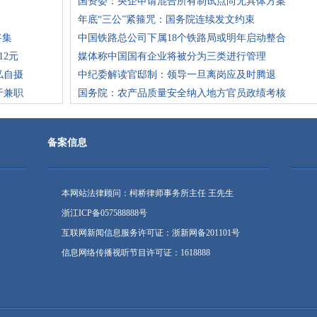
国资委：央企申请混合所有制试点尚无具体方案
年底“三公”紧箍咒：国务院连续发文约束
将集
中国铁路总公司下属18个铁路局或明年启动整合
12元
媒体称中国国有企业将被分为三类进行管理
私自摄
中纪委解读官邸制：领导一旦离岗应及时腾退
于兼职
国务院：农产品质量安全纳入地方官员政绩考核
备案信息
本网站法律顾问：柯桥律师事务所主任 王先生
浙江ICP备057588888号
互联网新闻信息服务许可证：浙新网备201101号
信息网络传播视听节目许可证：1618888