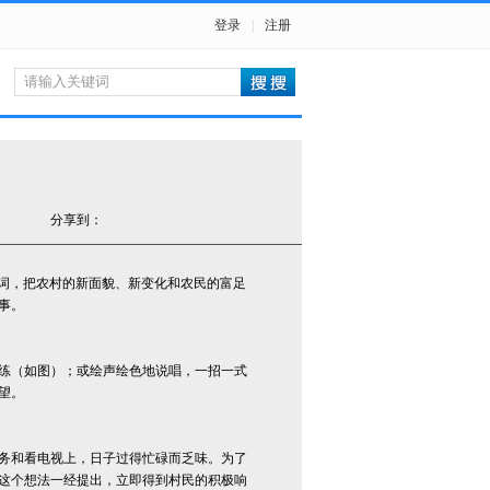
登录
|
注册
分享到：
词，把农村的新面貌、新变化和农民的富足
事。
练（如图）；或绘声绘色地说唱，一招一式
望。
务和看电视上，日子过得忙碌而乏味。为了
这个想法一经提出，立即得到村民的积极响