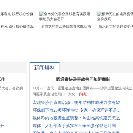
春光 践行核心价值观
全市党的群众路线教育实践活动
预示死亡的走路姿势 
新闻爆料
工作
圆通毒快递事故拷问加盟商制
员大会。会议的
11月27日当天，圆通速递当地加盟网点——沙洋运通物流有限公
司照常从当湖北荆门一家化…
[详细]
宏观经济会议周启动：明年结构性减税力度有望
环保部下放25项环评审批 专家：确保环评不是走
媒体称内地投资重点调整：均面临高铁建完怎么
召开
媒体：人社部着手落实2020全民参保登记计划