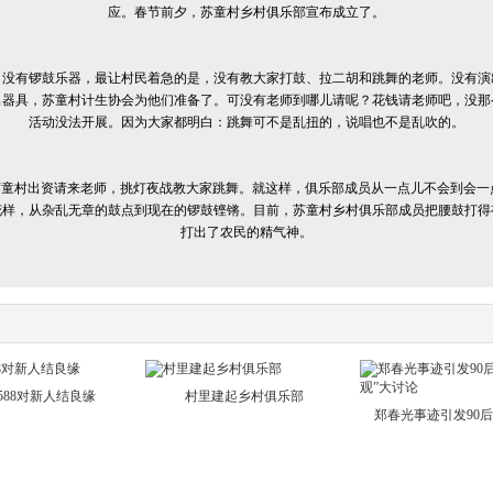
应。春节前夕，苏童村乡村俱乐部宣布成立了。
没有锣鼓乐器，最让村民着急的是，没有教大家打鼓、拉二胡和跳舞的老师。没有演
出器具，苏童村计生协会为他们准备了。可没有老师到哪儿请呢？花钱请老师吧，没那
活动没法开展。因为大家都明白：跳舞可不是乱扭的，说唱也不是乱吹的。
苏童村出资请来老师，挑灯夜战教大家跳舞。就这样，俱乐部成员从一点儿不会到会一
花样，从杂乱无章的鼓点到现在的锣鼓铿锵。目前，苏童村乡村俱乐部成员把腰鼓打得
打出了农民的精气神。
588对新人结良缘
村里建起乡村俱乐部
郑春光事迹引发90后