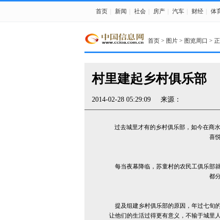
首页
|
新闻
|
社会
|
房产
|
汽车
|
财经
|
体
首页
>
图片
>
图览周口
> 
村里建起乡村俱乐部
2014-02-28 05:29:09
来源：
过去城里才有的乡村俱乐部，如今在商水
喜
每当夜幕降临，苏童村的农民工俱乐部就
都
提及组建乡村俱乐部的原因，年过七旬的
让他们的生活过得更有意义，不输于城里