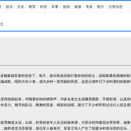
育
|
娱乐
|
文化
|
教育
|
科技
|
军事
|
旅游
|
健康
|
美食
|
图片
|
分类信息
正文
县魏集镇苏童村也有了。每天，俱乐部成员敲打着欢快的鼓点，说唱着通俗易懂的歌
悦编成歌，唱到大街小巷，成为乡村一道亮丽的风景。这是记者昨日下乡时遇到的新鲜
变得热闹起来，伴随着欢快的锣鼓声，30多名老太太或腰系圆鼓，手握彩扇，认真排
分外卖力。整齐的队伍、飒爽的英姿、精彩的说唱，吸引了不少村民和过往行人驻足观
袁秀梅老太说，以前，村里的老年人生活枯燥单调，大部分时间都花在带孙辈、做家
人，她和老党员苏新国，退伍军人杨海洋、苏富立等人产生了组建乡村俱乐部的念头。