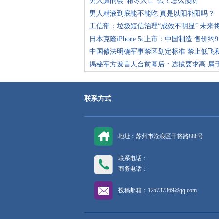
男人真的会“精尽人亡”么？怎么预防
男人精液到底能不能吃 真是以阳补阳吗？
工信部：垃圾短信治理“成效不明显” 未来
日本克隆iPhone 5c上市：中国制造 售价约9
中国修法明确军事禁区划定标准 禁止低飞
揭秘军方发言人台前幕后：选拔要求高 属
联系方式
地址：苏州市沧浪区干将路888号
联系电话：
商务电话：
投稿邮箱：125737369@qq.com