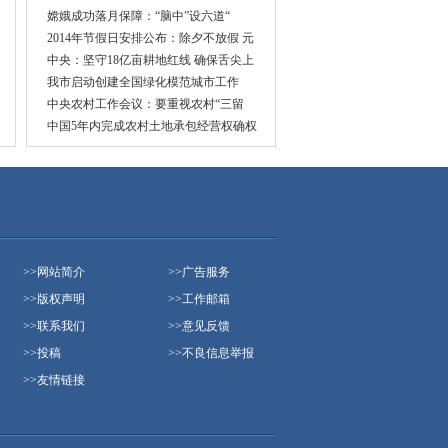
嫦娥成功落月保障：“脑中”设六道“
2014年节假日安排公布：除夕不放假 元
中央：坚守18亿亩耕地红线 确保舌尖上
我市启动创建全国绿化模范城市工作
中央农村工作会议：要重视农村“三留
中国5年内完成农村土地承包经营权确权
>>
网站简介
>>
广告服务
>>
版权声明
>>
工作邮箱
>>
联系我们
>>
意见反馈
>>
投稿
>>
不良信息举报
>>
友情链接