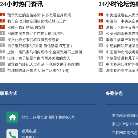
24小时热门资讯
24小时论坛热
预示死亡的走路姿势 从步态看全身疾病
中央巡视组在人民
我市启动创建全国绿化模范城市工作
中组部：中央决定
安徽一政府网站现PS照
港报：习近平促香
河南老汉自制6门“红衣大炮”抗强拆
公安部副部长李东
汉文化爱好者们着汉服赏樱游春
李东生涉嫌严重违
男子砸死邻家6岁男童 留信勒索15万(图)
中纪委网站开通举
上海一居民家马桶内现小蛇 全家憋着不上厕所
中国第30次南极考
汪峰：章子怡是个由内而外美丽的女人
李肇星曾讲和儿子
谢霆锋与经纪人过圣诞 不见柏芝两子身影(图
中国将用10年时间
范玮琪陈建州想造人 睡产床求“孕”(图)
湖南政协副主席童
联系方式
备案信息
本网站法律顾问
地址：苏州市沧浪区干将路888号
浙江ICP备05758
联系电话：
互联网新闻信息服
商务电话：