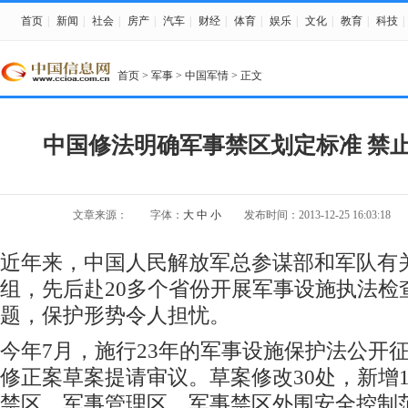
首页
|
新闻
|
社会
|
房产
|
汽车
|
财经
|
体育
|
娱乐
|
文化
|
教育
|
科技
|
首页
>
军事
>
中国军情
> 正文
中国修法明确军事禁区划定标准 禁
文章来源：
字体：
大
中
小
发布时间：2013-12-25 16:03:18
近年来，中国人民解放军总参谋部和军队有
组，先后赴20多个省份开展军事设施执法检
题，保护形势令人担忧。
今年7月，施行23年的军事设施保护法公开
修正案草案提请审议。草案修改30处，新增
禁区、军事管理区、军事禁区外围安全控制