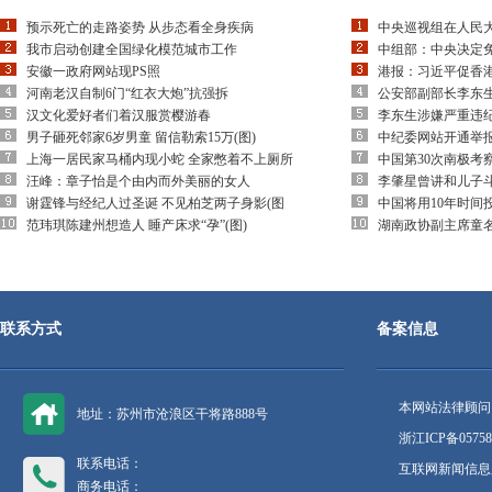
预示死亡的走路姿势 从步态看全身疾病
中央巡视组在人民
我市启动创建全国绿化模范城市工作
中组部：中央决定
安徽一政府网站现PS照
港报：习近平促香
河南老汉自制6门“红衣大炮”抗强拆
公安部副部长李东
汉文化爱好者们着汉服赏樱游春
李东生涉嫌严重违
男子砸死邻家6岁男童 留信勒索15万(图)
中纪委网站开通举
上海一居民家马桶内现小蛇 全家憋着不上厕所
中国第30次南极考
汪峰：章子怡是个由内而外美丽的女人
李肇星曾讲和儿子
谢霆锋与经纪人过圣诞 不见柏芝两子身影(图
中国将用10年时间
范玮琪陈建州想造人 睡产床求“孕”(图)
湖南政协副主席童
联系方式
备案信息
本网站法律顾问
地址：苏州市沧浪区干将路888号
浙江ICP备05758
联系电话：
互联网新闻信息服
商务电话：