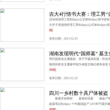
吉大4行情书大赛：理工男“
活动现场理工男&ldquo;公式体&rdquo;情书原标
大学子浪漫情怀理工男&ldquo;公式体&rdquo
细]
发布日期：2013-12-25
湖南发现明代“国师墓” 墓
明代国师龙文渊墓碑。张子平摄原标题：怀化有
物局拟将龙文渊墓申报为省级文物记者朱炎皇 通
详细]
发布日期：2013-12-25
四川一乡村数十具尸体被盗：
被撬开的棺材 逝者的坟墓 被盗尸体散落在
盗墓笔记&rdquo; 十年频现盗尸 24小时守墓
详细]