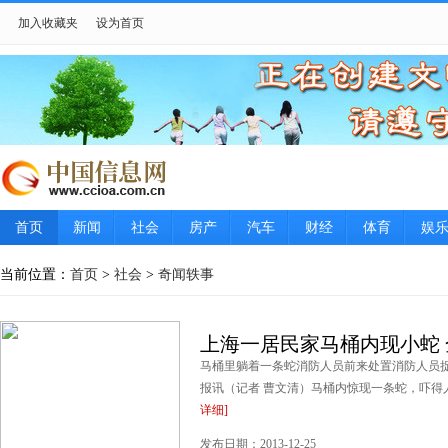
加入收藏夹
设为首页
首页
新闻
社会
房产
汽车
财经
体育
娱
当前位置：
首页
>
社会
>
奇闻轶事
上海一居民家马桶内现小蛇 
马桶里躺着一条蛇消防人员前来处置消防人员
报讯（记者 曹文清）马桶内惊现一条蛇，吓得人
详细]
发布日期：2013-12-25