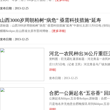
全耗时一年多，用了100多公斤面粉，将 ...
[更多详细]
发布日期：2013-12-25
山西3000岁周朝柏树“病危” 亟需科技措施“延寿
原标题：山西3000岁周朝柏树"病危" 亟需科技措施"延寿"中新社太原11月6日电 (张怡
横睡&rdquo;在山西省太原市晋祠博物 ...
[更多详细]
发布日期：2013-12-25
河北一农民种出36公斤重巨
资料图：巨无霸红薯原标题：河北青县一农民种
庄11月5日电（记者 王民）河北青县马厂镇东姚
详细]
发布日期：2013-12-25
合肥一公厕起名“五谷香” 回
公厕起名&ldquo;五谷香&rdquo;原标题：合肥一公
只是地名并无他意合肥晚报讯 听到&ldquo;五谷香&
详细]