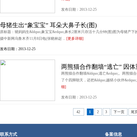
发布日期：2013-12-25
母猪生出“象宝宝” 耳朵大鼻子长(图)
原标题：猪妈妈生&ldquo;象宝宝&rdquo;鼻长2厘米只存活十几分钟(图)图为母猪产下的&
摄中新网乌鲁木齐11月8日电(张晓林赵 ...
[更多详细]
发布日期：2013-12-25
两熊猫合作翻墙“逃亡” 因体
两熊猫合作翻墙&ldquo;逃亡&rdquo;。两熊猫合
了个四脚朝天，还把&ldquo;越狱小伙伴&rdqu
细]
发布日期：2013-12-25
42
1
2
3
下一页
尾
联系方式
备案信息