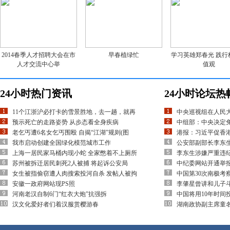
2014春季人才招聘大会在市
早春植绿忙
学习英雄郑春光 践行
人才交流中心举
值观
24小时热门资讯
24小时论坛热
11个江浙沪必打卡的雪景胜地，去一趟，就再
中央巡视组在人民
预示死亡的走路姿势 从步态看全身疾病
中组部：中央决定
老乞丐遭6名女乞丐围殴 自揭“江湖”规则(图
港报：习近平促香
我市启动创建全国绿化模范城市工作
公安部副部长李东
上海一居民家马桶内现小蛇 全家憋着不上厕所
李东生涉嫌严重违
苏州被拆迁居民刺死2人被捕 将起诉公安局
中纪委网站开通举
女生被指偷窃遭人肉搜索投河自杀 发帖人被拘
中国第30次南极考
安徽一政府网站现PS照
李肇星曾讲和儿子
河南老汉自制6门“红衣大炮”抗强拆
中国将用10年时间
汉文化爱好者们着汉服赏樱游春
湖南政协副主席童