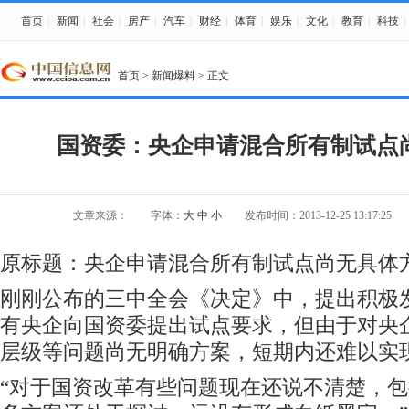
首页
|
新闻
|
社会
|
房产
|
汽车
|
财经
|
体育
|
娱乐
|
文化
|
教育
|
科技
|
首页
>
新闻爆料
> 正文
国资委：央企申请混合所有制试点
文章来源：
字体：
大
中
小
发布时间：2013-12-25 13:17:25
原标题：
央企申请混合所有制试点尚无具体
刚刚公布的三中全会《决定》中，提出积极
有央企向国资委提出试点要求，但由于对央
层级等问题尚无明确方案，短期内还难以实
“对于国资改革有些问题现在还说不清楚，