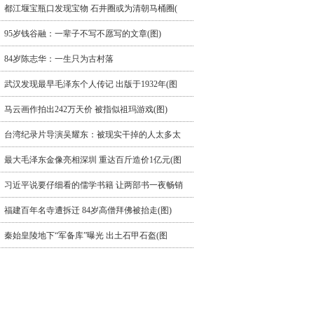
都江堰宝瓶口发现宝物 石井圈或为清朝马桶圈(
95岁钱谷融：一辈子不写不愿写的文章(图)
84岁陈志华：一生只为古村落
武汉发现最早毛泽东个人传记 出版于1932年(图
马云画作拍出242万天价 被指似祖玛游戏(图)
台湾纪录片导演吴耀东：被现实干掉的人太多太
最大毛泽东金像亮相深圳 重达百斤造价1亿元(图
习近平说要仔细看的儒学书籍 让两部书一夜畅销
福建百年名寺遭拆迁 84岁高僧拜佛被抬走(图)
秦始皇陵地下“军备库”曝光 出土石甲石盔(图