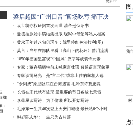
更多>>
图
梁启超因“广州口音”官场吃亏 痛下决
袁世凯夺权证据首次面世 清帝逊位诏书
曼德拉原始手稿结集出版 现狱中笔记等私人档案
黄永玉年过八旬仍玩车：院里停红色法拉利(图)
莫言：当年在部队里看《高山下的花环》曾泪流满
我
1850年德国皇宫现“中国风” 汉字等成装饰元素
专家：董存瑞牺牲前未喊豪言壮语 普通语言形象更
专家谈司马光：是“官二代”或非上佳的宰相人选
“余则成”原型卧底在台湾遇害 毛泽东诗赞忠魂
长假在宋代就有雏形 最重要的节日各放七天假
李肇星谈写诗：为了偷懒 所以开始写诗
村
车：
毛泽东一生共46次登上天安门城楼 最长站6个小时
图
84岁陈志华：一生只为古村落
点