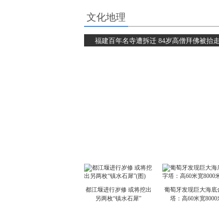
文化地理
福建百年名寺遭拆迁 84岁高僧拜佛被抬
都江堰进行岁修 或将挖出
葡萄牙发现巨大海底
另两枚“镇水石犀”
塔：高60米宽8000