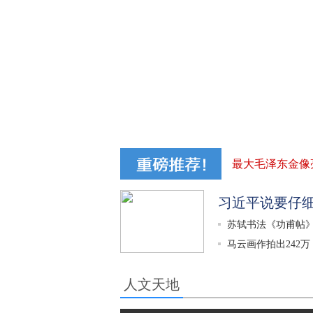
最大毛泽东金像
习近平说要仔细
苏轼书法《功甫帖》
马云画作拍出242万 
人文天地