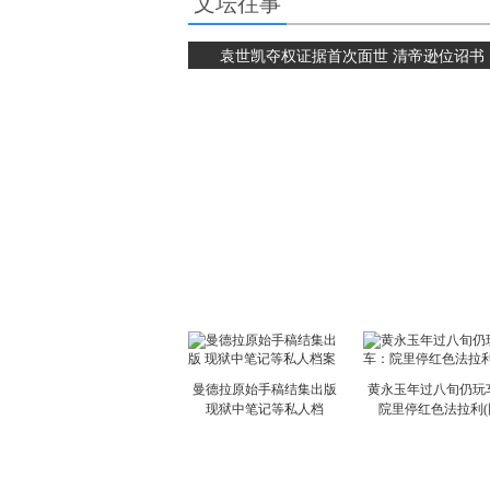
文坛往事
袁世凯夺权证据首次面世 清帝逊位诏书
曼德拉原始手稿结集出版
黄永玉年过八旬仍玩
现狱中笔记等私人档
院里停红色法拉利(