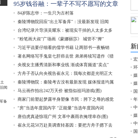
图
95岁钱谷融：一辈子不写不愿写的文章
84岁陈志华：一生只为古村落
秦陵博物院回应“出土军备库”：没最新发现 旧闻
台湾纪录片导演吴耀东：被现实干掉的人太多太多
“粉笔画大叔”广场画《蒙娜丽莎》 城管不“撵”
新
习近平说要仔细看的儒学书籍 让两部书一夜畅销
著名网络写手鬼皇七肝癌去世 弟弟将续写遗作《猎
宏
央视女主播秀清新和事业线 渐成体育频道“卖点”
环
方舟子否认向央视告崔永元：我每次都是光明正大
媒
秦陵博物院：秦陵考古没有最新发现 媒体报道均属
媒
马云画作拍出242万天价 被指似祖玛游戏(图)
国
商家门前塑起梦露半身塑像 市民：胯下之辱的感觉
年
军备
中
“房”当选年度国内字 “正能量”当选年度国内词
媒
唐伯虎真迹惊现广州 文革中裹雨衣掩埋幸存(图)
中
崔永元花50万赴美调查转基因：要把方舟子摁下去
国