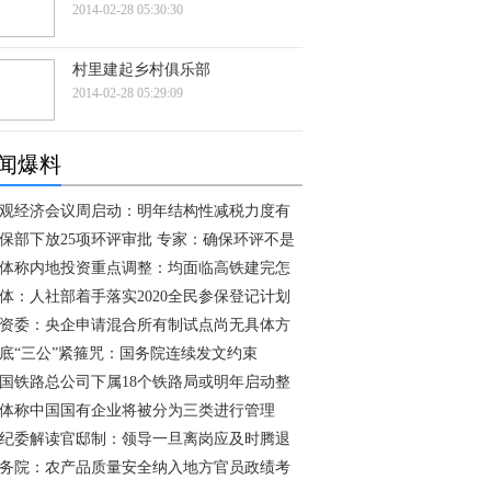
2014-02-28 05:30:30
村里建起乡村俱乐部
2014-02-28 05:29:09
闻爆料
观经济会议周启动：明年结构性减税力度有
保部下放25项环评审批 专家：确保环评不是
体称内地投资重点调整：均面临高铁建完怎
体：人社部着手落实2020全民参保登记计划
资委：央企申请混合所有制试点尚无具体方
底“三公”紧箍咒：国务院连续发文约束
国铁路总公司下属18个铁路局或明年启动整
体称中国国有企业将被分为三类进行管理
纪委解读官邸制：领导一旦离岗应及时腾退
务院：农产品质量安全纳入地方官员政绩考