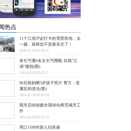
闻热点
11个江浙沪必打卡的雪景胜地，去
一趟，就再也不羡慕东北了！
2020-12-18 02:06:11
老乞丐遭6名女乞丐围殴 自揭“江
湖”规则(图)
2014-02-28 05:07:17
96后辣妈晒3岁孩子照片 警方：若
属实则违法(图)
2014-02-28 05:05:34
我市启动创建全国绿化模范城市工
作
2014-02-28 05:31:53
周口1588对新人结良缘