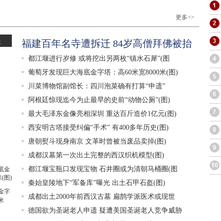
更多>>
走
福建百年名寺遭拆迁 84岁高僧拜佛被抬
都江堰进行岁修 或将挖出另两枚“镇水石犀”(图
葡萄牙发现巨大海底金字塔：高60米宽8000米(图)
川菜博物馆副馆长：四川泡菜确有打算“申遗”
阿根廷惊现迄今为止最早的史前“动物公厕”(图)
最大毛泽东金像亮相深圳 重达百斤造价1亿元(图)
西安明古塔接受纠偏“手术” 有400多年历史(图)
唐朝熨斗现身南京 文革时曾被当废品卖掉(图)
成都汉墓第一次出土完整的西汉织机模型(图)
都江堰宝瓶口发现宝物 石井圈或为清朝马桶圈(图
秦始皇陵地下“军备库”曝光 出土石甲石盔(图)
金字
成都出土2000年前西汉古墓 扁鹊学派医术或现世
米
德国欲为圣诞老人申遗 疑遭美国圣诞老人竞争威胁