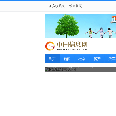
加入收藏夹
设为首页
首页
新闻
社会
房产
汽车
郑春光事迹引发90后“价值观”