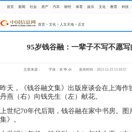
首页
|
新闻
|
社会
|
房产
|
汽车
|
财经
|
体育
|
娱乐
|
文化
|
教育
|
科技
|
首页
>
文化
>
人文天地
> 正文
95岁钱谷融：一辈子不写不愿写的
文章来源：
字体：
大
中
小
发布时间：2013-12-25 15:10:57
昨天，《钱谷融文集》出版座谈会在上海作
丹燕（右）向钱先生（左）献花。
上世纪70年代后期，钱谷融在家中书房。图
集》。