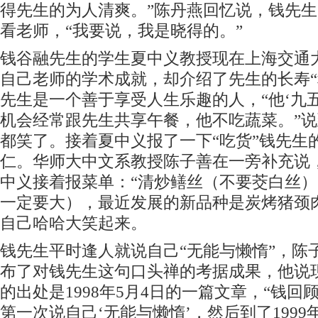
得先生的为人清爽。”陈丹燕回忆说，钱先
看老师，“我要说，我是晓得的。”
钱谷融先生的学生夏中义教授现在上海交通
自己老师的学术成就，却介绍了先生的长寿“
先生是一个善于享受人生乐趣的人，“他‘九
机会经常跟先生共享午餐，他不吃蔬菜。”
都笑了。接着夏中义报了一下“吃货”钱先生
仁。华师大中文系教授陈子善在一旁补充说，
中义接着报菜单：“清炒鳝丝（不要茭白丝
一定要大），最近发展的新品种是炭烤猪颈
自己哈哈大笑起来。
钱先生平时逢人就说自己“无能与懒惰”，陈
布了对钱先生这句口头禅的考据成果，他说
的出处是1998年5月4日的一篇文章，“钱
第一次说自己‘无能与懒惰’，然后到了1999