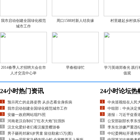
我市启动创建全国绿化模范
周口1588对新人结良缘
村里建起乡村俱
城市工作
2014春季人才招聘大会在市
早春植绿忙
学习英雄郑春光 践行
人才交流中心举
值观
24小时热门资讯
24小时论坛热
预示死亡的走路姿势 从步态看全身疾病
中央巡视组在人民
我市启动创建全国绿化模范城市工作
中组部：中央决定
安徽一政府网站现PS照
港报：习近平促香
河南老汉自制6门“红衣大炮”抗强拆
公安部副部长李东
汉文化爱好者们着汉服赏樱游春
李东生涉嫌严重违
男子砸死邻家6岁男童 留信勒索15万(图)
中纪委网站开通举
上海一居民家马桶内现小蛇 全家憋着不上厕所
中国第30次南极考