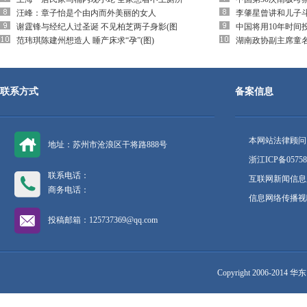
汪峰：章子怡是个由内而外美丽的女人
李肇星曾讲和儿子
谢霆锋与经纪人过圣诞 不见柏芝两子身影(图
中国将用10年时间
范玮琪陈建州想造人 睡产床求“孕”(图)
湖南政协副主席童
联系方式
备案信息
本网站法律顾问
地址：苏州市沧浪区干将路888号
浙江ICP备05758
联系电话：
互联网新闻信息服
商务电话：
信息网络传播视听
投稿邮箱：125737369@qq.com
Copyright 2006-2014 华东网