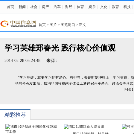
首页
|
新闻
|
社会
|
房产
|
汽车
|
财经
|
体育
|
娱乐
|
文化
|
教育
|
科技
|
首页
>
图片
>
图览周口
> 正文
学习英雄郑春光 践行核心价值观
2014-02-28 05:24:48
来源：
“学习英雄，就要学习他有爱心、有担当，关键时刻冲得上；学习英雄，就
动的号召发出后，扶沟韭园收费站全体员工通过召开座谈会、讨论会等形式
问金1
精彩推荐