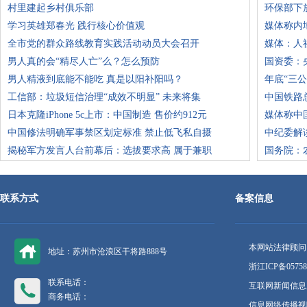
村里建起乡村俱乐部
环保部下
学习英雄郑春光 践行核心价值观
媒体称内
全市党的群众路线教育实践活动动员大会召开
媒体：人
男人真的会“精尽人亡”么？怎么预防
国资委：
男人精液到底能不能吃 真是以阳补阳吗？
年底“三
工信部：垃圾短信治理“成效不明显” 未来将集
中国铁路
日本克隆iPhone 5c上市：中国制造 售价约912元
媒体称中
中国修法明确军事禁区划定标准 禁止低飞私自摄
中纪委解
揭秘军方发言人台前幕后：选拔要求高 属于兼职
国务院：
联系方式
备案信息
本网站法律顾问
地址：苏州市沧浪区干将路888号
浙江ICP备05758
联系电话：
互联网新闻信息服
商务电话：
信息网络传播视听