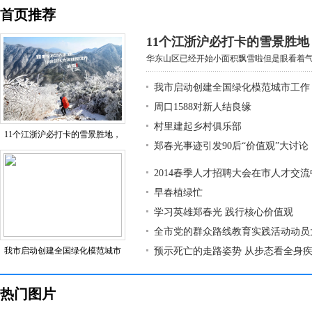
首页推荐
11个江浙沪必打卡的雪景胜
华东山区已经开始小面积飘雪啦但是眼看着气温
我市启动创建全国绿化模范城市工作
周口1588对新人结良缘
村里建起乡村俱乐部
11个江浙沪必打卡的雪景胜地，
郑春光事迹引发90后“价值观”大讨论
2014春季人才招聘大会在市人才交
早春植绿忙
学习英雄郑春光 践行核心价值观
全市党的群众路线教育实践活动动员
我市启动创建全国绿化模范城市
预示死亡的走路姿势 从步态看全身
热门图片