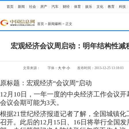
首页
|
新闻
|
社会
|
房产
|
汽车
|
财经
|
体育
|
娱乐
|
文化
|
教育
|
科技
|
首页
>
新闻爆料
> 正文
宏观经济会议周启动：明年结构性减
文章来源：
字体：
大
中
小
发布时间：2013-12-25 13:18:03
原标题：
宏观经济“会议周”启动
12月10日，一年一度的中央经济工作会议
会议会期可能为3天。
根据21世纪经济报道记者了解，全国城镇化
召开。此后的12月15日、16日将举行全国