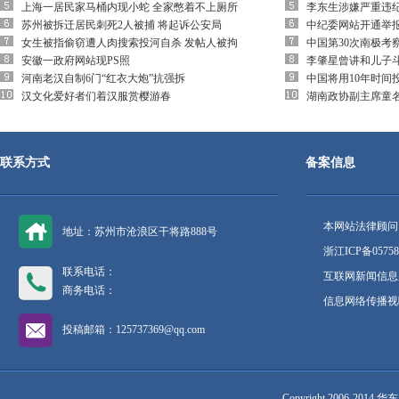
上海一居民家马桶内现小蛇 全家憋着不上厕所
李东生涉嫌严重违
苏州被拆迁居民刺死2人被捕 将起诉公安局
中纪委网站开通举
女生被指偷窃遭人肉搜索投河自杀 发帖人被拘
中国第30次南极考
安徽一政府网站现PS照
李肇星曾讲和儿子
河南老汉自制6门“红衣大炮”抗强拆
中国将用10年时间
汉文化爱好者们着汉服赏樱游春
湖南政协副主席童
联系方式
备案信息
本网站法律顾问
地址：苏州市沧浪区干将路888号
浙江ICP备05758
联系电话：
互联网新闻信息服
商务电话：
信息网络传播视听
投稿邮箱：125737369@qq.com
Copyright 2006-2014 华东网