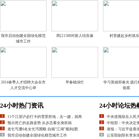
我市启动创建全国绿化模范
周口1588对新人结良缘
村里建起乡村俱
城市工作
2014春季人才招聘大会在市
早春植绿忙
学习英雄郑春光 践行
人才交流中心举
值观
24小时热门资讯
24小时论坛热
11个江浙沪必打卡的雪景胜地，去一趟，就再
中央巡视组在人民
预示死亡的走路姿势 从步态看全身疾病
中组部：中央决定
老乞丐遭6名女乞丐围殴 自揭“江湖”规则(图
港报：习近平促香
我市启动创建全国绿化模范城市工作
公安部副部长李东