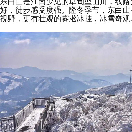
东白山是江南少见的草甸型山川，线路
好，徒步感受度强。隆冬季节，东白山
视野，更有壮观的雾凇冰挂，冰雪奇观