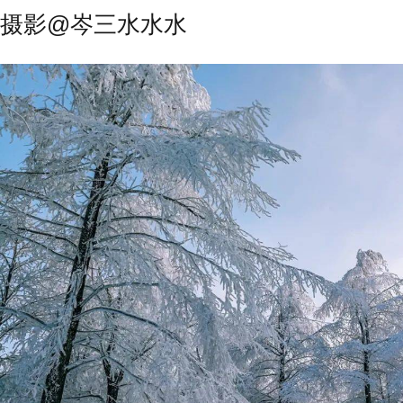
摄影@岑三水水水