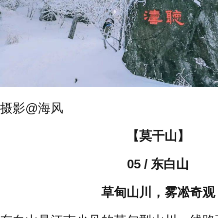
摄影@海风
【莫干山】
05 / 东白山
草甸山川，雾凇奇观