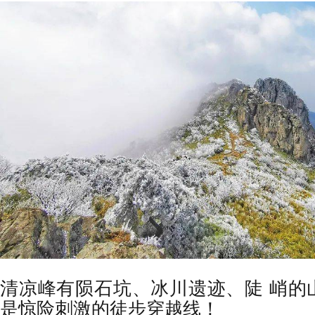
清凉峰有陨石坑、冰川遗迹、
陡
峭的
是惊险刺激的徒步穿越线！