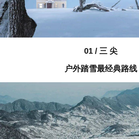
01 / 三 尖
户外踏雪最经典路线