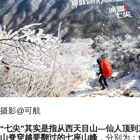
摄影@可航
“七尖”其实是指从西天目山—仙人顶
山脊穿越要翻过的七座山峰
，分别为：