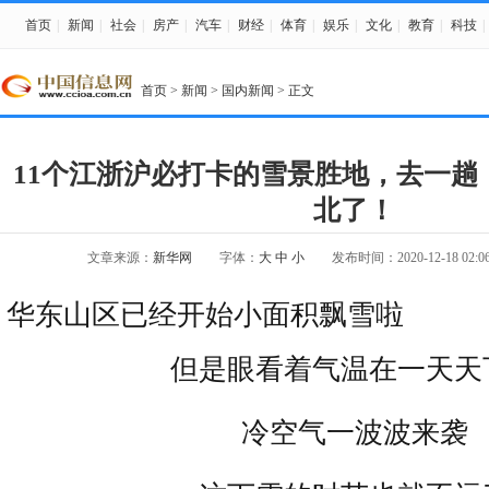
首页
|
新闻
|
社会
|
房产
|
汽车
|
财经
|
体育
|
娱乐
|
文化
|
教育
|
科技
|
首页
>
新闻
>
国内新闻
> 正文
11个江浙沪必打卡的雪景胜地，去一趟
北了！
文章来源：
新华网
字体：
大
中
小
发布时间：2020-12-18 02:06
华东山区已经开始小面积飘雪啦
但是眼看着气温在一天天
冷空气一波波来袭