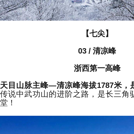
【七尖】
03 / 清凉峰
浙西第一高峰
天目山脉主峰—
清凉峰海拔1787米
传说中武功山的进阶之路，是长三角
堂！