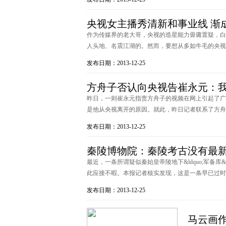
央视女主播秀清新和事业线 渐成
作为传媒界的老大哥，央视的造星能力毋庸置疑，白
人头地、名震江湖的。然而，要想从多如牛毛的央视主持
发布日期：2013-12-25
方舟子否认向央视告崔永元：
昨日，一则崔永元指责方舟子的视频在网上引起了广
是他从央视离开的原因。就此，昨日记者联系了方舟子，
发布日期：2013-12-25
秦陵博物院：秦陵考古没有最新
最近，一条所谓疑似秦始皇帝陵地下&ldquo;军备库
此应接不暇。本报记者核实发现，这是一条早已过时的旧
发布日期：2013-12-25
马云画作