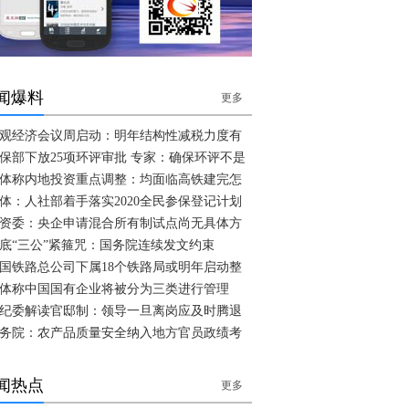
闻爆料
更多
观经济会议周启动：明年结构性减税力度有
保部下放25项环评审批 专家：确保环评不是
体称内地投资重点调整：均面临高铁建完怎
体：人社部着手落实2020全民参保登记计划
资委：央企申请混合所有制试点尚无具体方
底“三公”紧箍咒：国务院连续发文约束
国铁路总公司下属18个铁路局或明年启动整
体称中国国有企业将被分为三类进行管理
纪委解读官邸制：领导一旦离岗应及时腾退
务院：农产品质量安全纳入地方官员政绩考
闻热点
更多