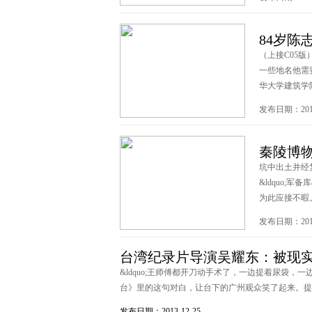
84岁陈
（上接C05
一些地名他需
华大学建筑学院教
发布日期：2013
秦陵博物
坑中出土并经
&ldquo;
为此应接不暇。本
发布日期：2013
台湾纪录片导演吴耀东：被现
&ldquo;王师傅都开刀动手术了，一边提着尿袋，一
台》里的这句对白，让台下的广州观众笑了起来。提到台
发布日期：2013-12-25