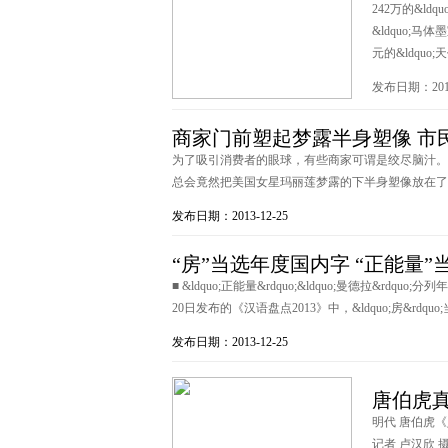
242万的&ld
&ldquo;马体
元的&ldquo;天价
发布日期：2013
商家门前塑起梦露半身塑像 市
为了吸引消费者的眼球，有些商家可谓是绞尽脑汁。
总会竟然把美国女星玛丽莲梦露的下半身塑像放在了门口
发布日期：2013-12-25
“房”当选年度国内字 “正能量
■ &ldquo;正能量&rdquo;&ldquo;曼德拉
20日发布的《汉语盘点2013》中，&ldquo;房&rdquo;
发布日期：2013-12-25
唐伯虎真
明代 唐伯虎《
记者 卢汉欣