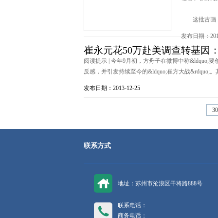
这批古画 .
发布日期：2013
崔永元花50万赴美调查转基因
阅读提示 | 今年9月初，方舟子在微博中称&ldquo
反感，并引发持续至今的&ldquo;崔方大战&rdquo;。
发布日期：2013-12-25
3
联系方式
地址：苏州市沧浪区干将路888号
联系电话：
商务电话：