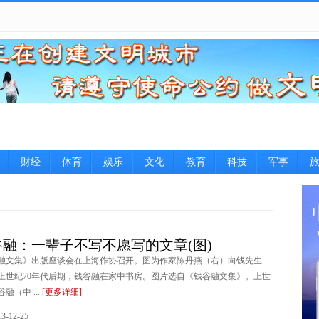
财经
体育
娱乐
文化
教育
科技
军事
谷融：一辈子不写不愿写的文章(图)
融文集》出版座谈会在上海作协召开。图为作家陈丹燕（右）向钱先生
上世纪70年代后期，钱谷融在家中书房。图片选自《钱谷融文集》。上世
融（中 ...
[更多详细]
-12-25