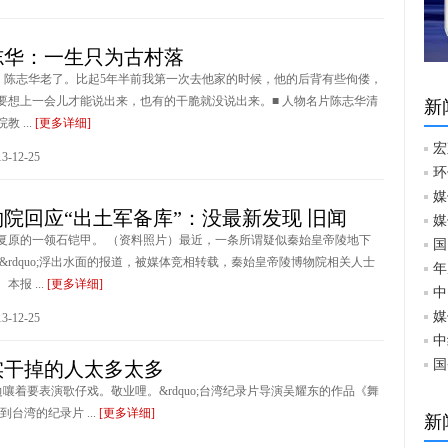
志华：一生只为古村落
版）陈志华老了。比起5年半前我第一次去他家的时候，他的后背有些佝偻，
要想上一会儿才能说出来，也有的干脆就没说出来。■ 人物名片陈志华清
新
 ...
[更多详细]
宏
-12-25
环
媒
院回应“出土军备库”：没最新发现 旧闻
媒
复原的一领石铠甲。 （资料照片）最近，一条所谓疑似秦始皇帝陵地下
国
军备库&rdquo;浮出水面的报道，被媒体竞相转载，秦始皇帝陵博物院相关人士
年
报 ...
[更多详细]
中
媒
-12-25
中
国
实干掉的人太多太多
边嚷着要表演歌仔戏。敬业哩。&rdquo;台湾纪录片导演吴耀东的作品《舞
湾的纪录片 ...
[更多详细]
新