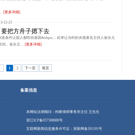
..
[更多详细]
-12-25
：要把方舟子摁下去
;要创造条件让国人都吃转基因&rdquo;，此举让当时的央视著名主持人崔永元
其间，崔永元 ...
[更多详细]
0
1
2
下一页
尾页
备案信息
本网站法律顾问：柯桥律师事务所主任 王先生
浙江ICP备057588888号
互联网新闻信息服务许可证：浙新网备201101号