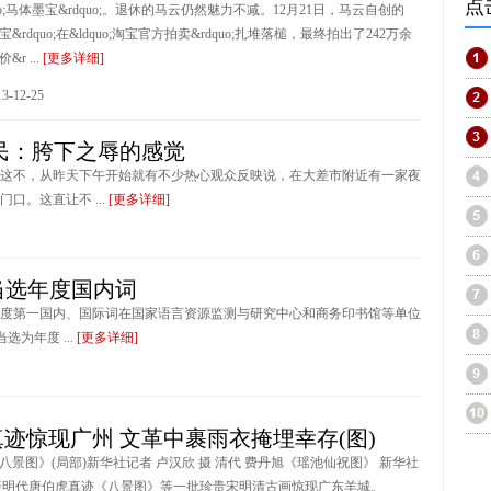
点
quo;马体墨宝&rdquo;。退休的马云仍然魅力不减。12月21日，马云自创的
墨宝&rdquo;在&ldquo;淘宝官方拍卖&rdquo;扎堆落槌，最终拍出了242万余
&r ...
[更多详细]
-12-25
民：胯下之辱的感觉
这不，从昨天下午开始就有不少热心观众反映说，在大差市附近有一家夜
。这直让不 ...
[更多详细]
”当选年度国内词
&rdquo;分列年度第一国内、国际词在国家语言资源监测与研究中心和商务印书馆等单位
当选为年度 ...
[更多详细]
迹惊现广州 文革中裹雨衣掩埋幸存(图)
八景图》(局部)新华社记者 卢汉欣 摄 清代 费丹旭《瑶池仙祝图》 新华社
 摄明代唐伯虎真迹《八景图》等一批珍贵宋明清古画惊现广东羊城。