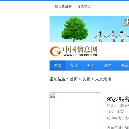
加入收藏夹
设为首页
首页
新闻
社会
房产
汽车
当前位置：
首页
>
文化
>
人文天地
95岁钱
昨天，《钱谷
（左）献花。
纪90年代，钱谷
发布日期：2013