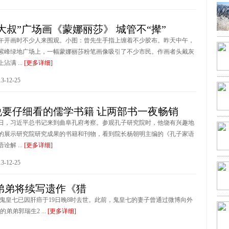
大叔”广场画《蒙娜丽莎》 城管不“撵”
午开画时不少人来围观。小图：曾先生手指上缠着不少胶布。昨天中午，
紫峰绿地广场上，一幅蒙娜丽莎粉笔画像吸引了不少市民。作画者头戴灰
满 ...
[更多详细]
-12-25
说要仔细看的儒学书籍 让两部书一夜畅销
月26日，习近平总书记来到曲阜孔府考察。参观孔子研究院时，他饶有兴趣地
的展示研究院研究成果的书籍和刊物，看到院长杨朝明主编的《孔子家语
解 ...
[更多详细]
-12-25
弟弟将续写遗作《猎
络写手鬼皇七已因肝癌于19日晚8时去世。此前，鬼皇七的妻子曾通过微博向外
弟郭瑞生2 ...
[更多详细]