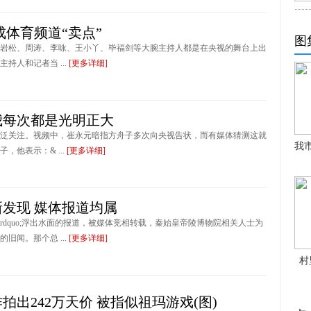
体育频道“卖点”
图
岩松、周涛、李咏、王小丫、毕福剑等大腕主持人都是在央视的舞台上出
人和记者当 ...
[更多详细]
我每次都是光明正大
泛关注。视频中，崔永元暗指方舟子多次向央视告状，而有媒体猜测这就
我
他表示：& ...
[更多详细]
发现 媒体报道均属
&rdquo;浮出水面的报道，被媒体竞相转载，秦始皇帝陵博物院相关人士为
闻。那个总 ...
[更多详细]
村
拍出242万天价 被指似祖玛游戏(图)