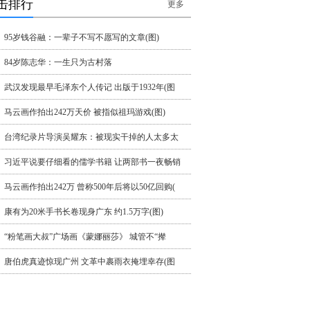
击排行
更多
95岁钱谷融：一辈子不写不愿写的文章(图)
84岁陈志华：一生只为古村落
武汉发现最早毛泽东个人传记 出版于1932年(图
马云画作拍出242万天价 被指似祖玛游戏(图)
台湾纪录片导演吴耀东：被现实干掉的人太多太
习近平说要仔细看的儒学书籍 让两部书一夜畅销
马云画作拍出242万 曾称500年后将以50亿回购(
康有为20米手书长卷现身广东 约1.5万字(图)
“粉笔画大叔”广场画《蒙娜丽莎》 城管不“撵
唐伯虎真迹惊现广州 文革中裹雨衣掩埋幸存(图