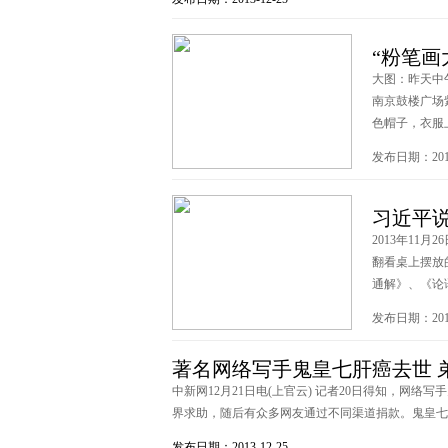
“粉笔画
大图：昨天中
南京鼓楼广场
色帽子，衣服上沾
发布日期：2013
习近平
2013年11
翻看桌上摆放
通解》、《论语诠
发布日期：2013
著名网络写手鬼皇七肝癌去世 
中新网12月21日电(上官云) 记者20日得知，网
界求助，随后有众多网友通过不同渠道捐款。鬼皇七的弟
发布日期：2013-12-25