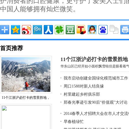
护消费者的口腔健康，更守护了爱美人士们
中国人能够拥有灿烂微笑。
首页推荐
11个江浙沪必打卡的雪景胜
华东山区已经开始小面积飘雪啦但是眼看着气温
我市启动创建全国绿化模范城市工作
周口1588对新人结良缘
村里建起乡村俱乐部
11个江浙沪必打卡的雪景胜地，
郑春光事迹引发90后“价值观”大讨论
2014春季人才招聘大会在市人才交
早春植绿忙