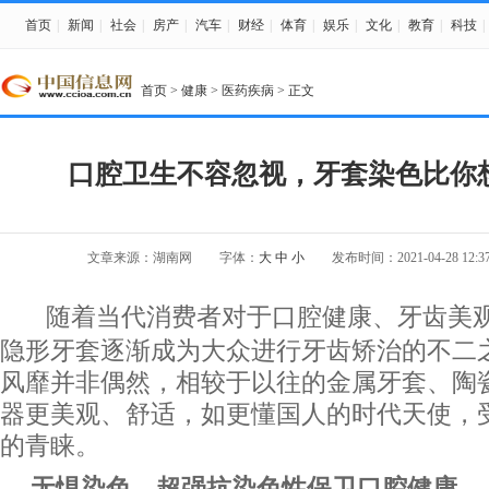
首页
|
新闻
|
社会
|
房产
|
汽车
|
财经
|
体育
|
娱乐
|
文化
|
教育
|
科技
|
首页
>
健康
>
医药疾病
> 正文
口腔卫生不容忽视，牙套染色比你
文章来源：湖南网
字体：
大
中
小
发布时间：2021-04-28 12:37
随着当代消费者对于口腔健康、牙齿美
隐形牙套逐渐成为大众进行牙齿矫治的不二
风靡并非偶然，相较于以往的金属牙套、陶
器更美观、舒适，如更懂国人的时代天使，
的青睐。
无惧染色，超强抗染色性保卫口腔健康