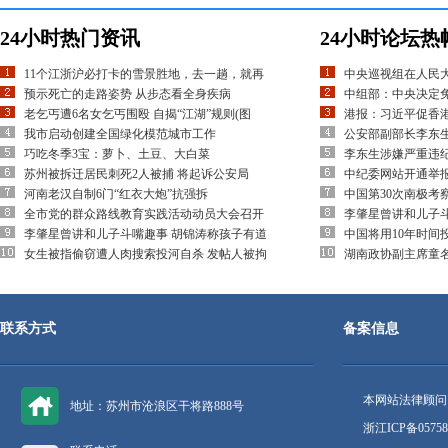
24小时热门资讯
24小时论坛热
11个江浙沪必打卡的雪景胜地，去一趟，就再
中央巡视组在人民
预示死亡的走路姿势 从步态看全身疾病
中组部：中央决定
老乞丐遭6名女乞丐围殴 自揭“江湖”规则(图
港报：习近平促香
我市启动创建全国绿化模范城市工作
公安部副部长李东
巧吃冬季3宝：萝卜、土豆、大白菜
李东生涉嫌严重违
苏州被拆迁居民刺死2人被捕 将起诉公安局
中纪委网站开通举
河南老汉自制6门“红衣大炮”抗强拆
中国第30次南极考
全市党的群众路线教育实践活动动员大会召开
李肇星曾讲和儿子
李肇星曾讲和儿子斗嘴趣事 胡锦涛称孩子有道
中国将用10年时间
女生被指偷窃遭人肉搜索投河自杀 发帖人被拘
湖南政协副主席童
联系方式
备案信息
本网站法律顾问
地址：苏州市沧浪区干将路888号
浙江ICP备05758