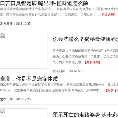
口苦口臭都是病 嘴里7种怪味道怎么除
嘴很苦或者是很酸的情况应该有人试过，可能有些人会认为这是吃了不同的食物造成
病。嘴里五味杂陈到底是什么疾病造成呢？1、口甜表现：口甜粘浊， ...
[更多详细]
发布日期：2013-12-25
你会洗澡么？揭秘最健康的
你会洗澡么？揭秘最健康的洗澡顺序（东方IC供图）&
脸为什么要把洗脸放在第一？原来，当你进入
气，而人体的毛孔遇 ...
[更多详细]
发布日期：2013-12-25
自测：你是不是癌症体质
自2007年开始，癌症已经超过了心脑血管疾病，跃居北京市居民死因第一位。在上世纪70
&rdquo;，北京市每年被确诊的新发癌症患者总共才6000多人。到2010年， ...
[更多详
发布日期：2013-12-25
预示死亡的走路姿势 从步