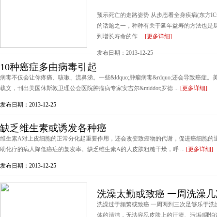
预示死亡的走路姿势 从步态看全身疾病(东方I
的话题之一，种种有关于延年益寿的方法也是
到增长寿命的作 ...
[更多详细]
发布日期：2013-12-25
10种癌症多由病毒引起
病毒不仅会让你疼痛、咳嗽、流鼻涕。一些&ldquo;肿瘤病毒&rdquo;还会导致癌症。美国&l
载文，刊出美国休斯敦卫理公会医院肿瘤病专家安吉尔&middot;罗德 ...
[更多详细]
发布日期：2013-12-25
缺乏维生素或诱发各种癌
维生素A对上皮细胞的正常分化起重要作用，还会改变致癌物的代谢，促进癌细胞的
助化疗的病人降低癌症的复发率。缺乏维生素A的人皮肤粗糙干燥，呼 ...
[更多详细]
发布日期：2013-12-25
洗澡太勤或致癌 一周洗澡
洗澡过于频繁或致癌 一周两到三次足够乐于洗
体的清洁，无法容忍皮肤上的汗渍、污垢(哪怕