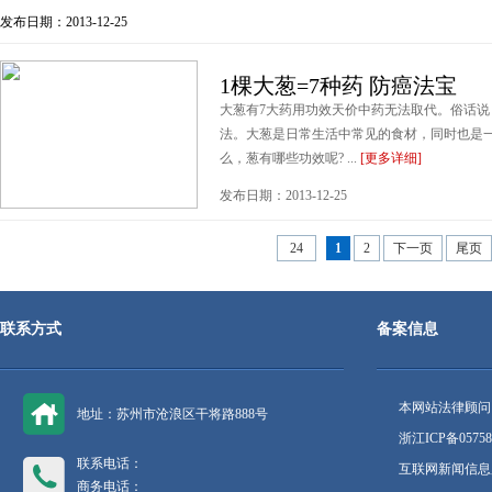
发布日期：2013-12-25
1棵大葱=7种药 防癌法宝
大葱有7大药用功效天价中药无法取代。俗话说，&ld
法。大葱是日常生活中常见的食材，同时也是
么，葱有哪些功效呢? ...
[更多详细]
发布日期：2013-12-25
24
1
2
下一页
尾页
联系方式
备案信息
本网站法律顾问
地址：苏州市沧浪区干将路888号
浙江ICP备05758
联系电话：
互联网新闻信息服
商务电话：