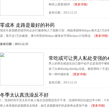
称得上显著)陪伴 ...
[更多详细]
发布日期：2013-12-25
零成本 走路是最好的补药
现在许多国家把倡导民众步行健身纳入了国家计划，例如美国有&ldquo;每天走1万步&
器，每天走1万步健身。澳大利亚的&ldquo;健身金字塔&rdquo;计划将走 ...
[更多详细]
发布日期：2013-12-25
常吃或可让男人私处变强的
男人的男生殖器在自己眼中似乎总是觉得不够
发了出来&hellip;&hellip;但是，都管
有一种叫做饮食 ...
[更多详细]
发布日期：2013-12-25
冬季太认真洗澡反不好
1、洗澡时间不宜太长许多人每次洗澡惟恐洗不干净，洗澡时间往往超过半小时，个
将人体表面的皮脂膜洗去很多，缺乏皮脂膜保护的皮肤将会更加干燥 ...
[更多详细]