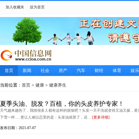
加入收藏夹
设为首页
首页
新闻
社会
房产
汽车
财经
体育
娱
当前位置：
首页
>
健康
>
健康养生
夏季头油、脱发？百植，你的头皮养护专家！
天气越来越热了，我猜很多人都有这样的烦恼吧？头发一天不洗就变得又油又腻，甚
下雪一样......更让人难以忍受的是：头发油就算了，还 ...
[更多详细]
发布日期：2021-07-07