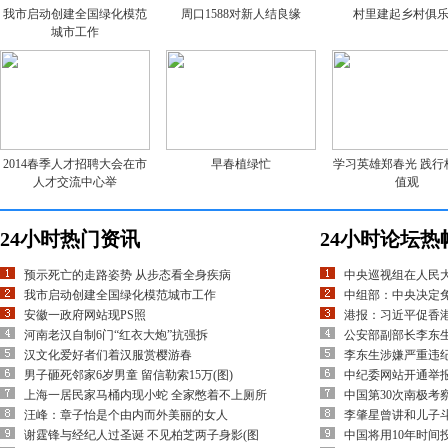
我市启动创建全国绿化模范
周口1588对新人结良缘
村里建起乡村俱
城市工作
2014春季人才招聘大会在市
早春植绿忙
学习英雄郑春光 践行
人才交流中心举
值观
24小时热门资讯
24小时论坛热
预示死亡的走路姿势 从步态看全身疾病
中央巡视组在人民
我市启动创建全国绿化模范城市工作
中组部：中央决定
安徽一政府网站现PS照
港报：习近平促香
河南老汉自制6门“红衣大炮”抗强拆
公安部副部长李东
汉文化爱好者们着汉服赏樱游春
李东生涉嫌严重违
男子砸死邻家6岁男童 留信勒索15万(图)
中纪委网站开通举
上海一居民家马桶内现小蛇 全家憋着不上厕所
中国第30次南极考
汪峰：章子怡是个由内而外美丽的女人
李肇星曾讲和儿子
谢霆锋与经纪人过圣诞 不见柏芝两子身影(图
中国将用10年时间