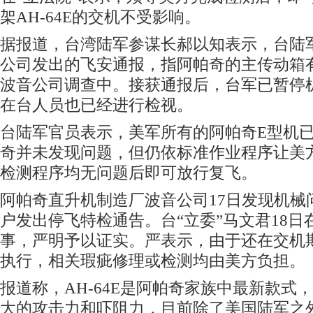
架AH-64E的交机不受影响。
据报道，台湾陆军参谋长郝以知表示，台陆军
公司发出的飞安通报，指阿帕奇的主传动箱
波音公司调查中。接获通报后，台军已暂停
在台人员也已经进行检视。
台陆军官员表示，美军所有的阿帕奇E型机已
奇并未发现问题，但仍依标准作业程序让美
检测程序均无问题后即可放行复飞。
阿帕奇直升机制造厂波音公司17日发现机械
户发出停飞特检通告。台“立委”马文君18日
事，严明予以证实。严表示，由于还在交机
执行，相关瑕疵修理或检测均由美方负担。
报道称，AH-64E是阿帕奇家族中最新款式
大的攻击力和吓阻力，目前除了美国陆军之