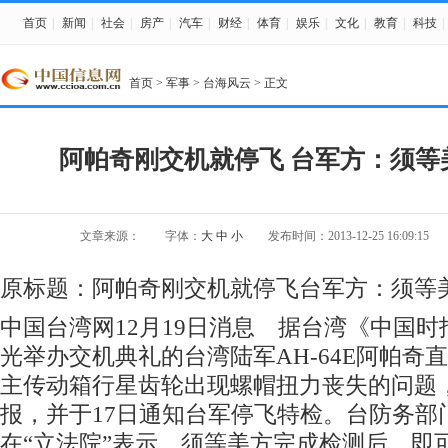
首页
|
新闻
|
社会
|
房产
|
汽车
|
财经
|
体育
|
娱乐
|
文化
|
教育
|
科技
|
首页
>
军事
>
台海风云
> 正文
阿帕奇刚交机就停飞 台军方：须等
文章来源：
字体：
大
中
小
发布时间：2013-12-25 16:09:15
原标题：阿帕奇刚交机就停飞台军方：须等
中国台湾网12月19日消息 据台湾《中国
光举办交机典礼的台湾陆军AH-64E阿帕奇
主传动箱行星齿轮出现螺帽扭力丧失的问题
报，并于17日通知台军停飞特检。台防务部
在“立法院”表示，须等美方完成检测后，即