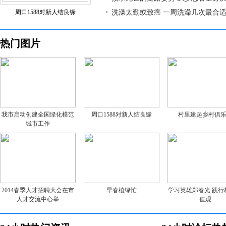
周口1588对新人结良缘
洗澡太勤或致癌 一周洗澡几次最合
热门图片
我市启动创建全国绿化模范
周口1588对新人结良缘
村里建起乡村俱
城市工作
2014春季人才招聘大会在市
早春植绿忙
学习英雄郑春光 践行
人才交流中心举
值观