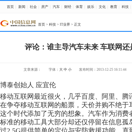
首页
|
新闻
|
社会
|
房产
|
汽车
|
财经
|
体育
|
娱乐
|
文化
|
教育
|
科技
|
首页
>
科技
>
IT业界
> 正文
评论：谁主导汽车未来 车联网还
文章来源：
字体：
大
中
小
发布时间：2013-12-25 16:11:44
博泰创始人 应宜伦
移动互联网最近很火，几乎百度、阿里、腾
在争夺移动互联网的船票，天价并购不绝于
这个时代添加了无穷的想象。汽车作为消费
标准的移动工具大部分却还仅停留在信息孤
过2.5G提供简单的定位与安防救援功能，