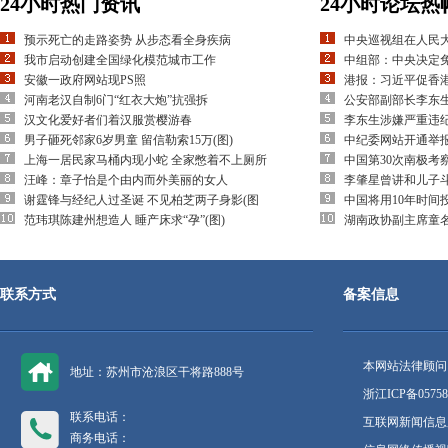
24小时热门资讯
24小时论坛热
预示死亡的走路姿势 从步态看全身疾病
中央巡视组在人民
我市启动创建全国绿化模范城市工作
中组部：中央决定
安徽一政府网站现PS照
港报：习近平促香
河南老汉自制6门“红衣大炮”抗强拆
公安部副部长李东
汉文化爱好者们着汉服赏樱游春
李东生涉嫌严重违
男子砸死邻家6岁男童 留信勒索15万(图)
中纪委网站开通举
上海一居民家马桶内现小蛇 全家憋着不上厕所
中国第30次南极考
汪峰：章子怡是个由内而外美丽的女人
李肇星曾讲和儿子
谢霆锋与经纪人过圣诞 不见柏芝两子身影(图
中国将用10年时间
范玮琪陈建州想造人 睡产床求“孕”(图)
湖南政协副主席童
联系方式
备案信息
本网站法律顾问
地址：苏州市沧浪区干将路888号
浙江ICP备05758
联系电话：
互联网新闻信息服
商务电话：