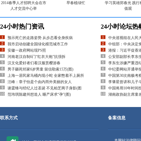
2014春季人才招聘大会在市
早春植绿忙
学习英雄郑春光 践行
人才交流中心举
值观
24小时热门资讯
24小时论坛热
预示死亡的走路姿势 从步态看全身疾病
中央巡视组在人民
我市启动创建全国绿化模范城市工作
中组部：中央决定
安徽一政府网站现PS照
港报：习近平促香
河南老汉自制6门“红衣大炮”抗强拆
公安部副部长李东
汉文化爱好者们着汉服赏樱游春
李东生涉嫌严重违
男子砸死邻家6岁男童 留信勒索15万(图)
中纪委网站开通举
上海一居民家马桶内现小蛇 全家憋着不上厕所
中国第30次南极考
汪峰：章子怡是个由内而外美丽的女人
李肇星曾讲和儿子
谢霆锋与经纪人过圣诞 不见柏芝两子身影(图
中国将用10年时间
范玮琪陈建州想造人 睡产床求“孕”(图)
湖南政协副主席童
联系方式
备案信息
本网站法律顾问