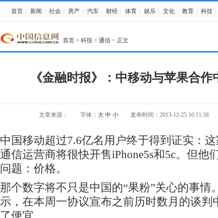
首页
|
新闻
|
社会
|
房产
|
汽车
|
财经
|
体育
|
娱乐
|
文化
|
教育
|
科技
|
首页
>
科技
>
通信
> 正文
《金融时报》：中移动与苹果合作
文章来源：
字体：
大
中
小
发布时间：2013-12-25 16:11:38
中国移动超过7.6亿名用户终于得到证实：
通信运营商将很快开售iPhone5s和5c。但
问题：价格。
那个数字将不只是中国的“果粉”关心的事情
示，在本周一协议宣布之前历时数月的谈判
了便宜。