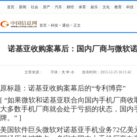
首页
|
新闻
|
社会
|
房产
|
汽车
|
财经
|
体育
|
娱乐
|
文化
|
教育
|
科技
|
首页
>
科技
>
通信
> 正文
诺基亚收购案幕后：国内厂商与微软
文章来源：
字体：
大
中
小
发布时间：2013-12-25 16:11:42
原标题：诺基亚收购案幕后的“专利博弈”
[ “如果微软和诺基亚联合向国内手机厂商
大多数手机厂商就会处于亏损的状态，国内
牌。” ]
美国软件巨头微软对诺基亚手机业务72亿美