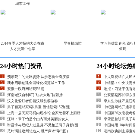
城市工作
2014春季人才招聘大会在市
早春植绿忙
学习英雄郑春光 践行
人才交流中心举
值观
24小时热门资讯
24小时论坛热
预示死亡的走路姿势 从步态看全身疾病
中央巡视组在人民
我市启动创建全国绿化模范城市工作
中组部：中央决定
安徽一政府网站现PS照
港报：习近平促香
河南老汉自制6门“红衣大炮”抗强拆
公安部副部长李东
汉文化爱好者们着汉服赏樱游春
李东生涉嫌严重违
男子砸死邻家6岁男童 留信勒索15万(图)
中纪委网站开通举
上海一居民家马桶内现小蛇 全家憋着不上厕所
中国第30次南极考
汪峰：章子怡是个由内而外美丽的女人
李肇星曾讲和儿子
谢霆锋与经纪人过圣诞 不见柏芝两子身影(图
中国将用10年时间
范玮琪陈建州想造人 睡产床求“孕”(图)
湖南政协副主席童