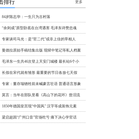
击排行
更多
84岁陈志华：一生只为古村落
“余则成”原型卧底在台湾遇害 毛泽东诗赞忠魂
专家谈司马光：是“官二代”或非上佳的宰相人
曼德拉原始手稿结集出版 现狱中笔记等私人档案
毛泽东一生共46次登上天安门城楼 最长站6个小
长假在宋代就有雏形 最重要的节日各放七天假
专家：董存瑞牺牲前未喊豪言壮语 普通语言形象
莫言：当年在部队里看《高山下的花环》曾泪流
1850年德国皇宫现“中国风” 汉字等成装饰元素
梁启超因“广州口音”官场吃亏 痛下决心学官话