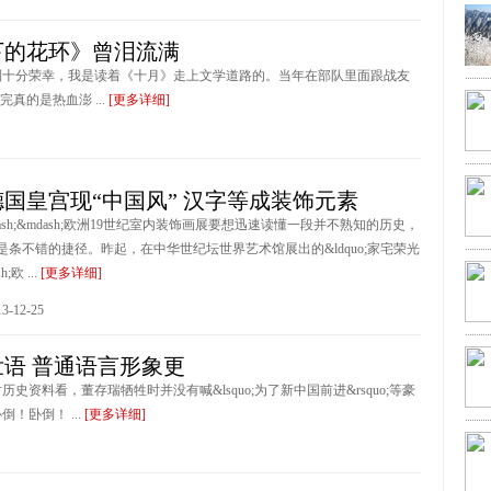
下的花环》曾泪流满
对获奖感到十分荣幸，我是读着《十月》走上文学道路的。当年在部队里面跟战友
的是热血澎 ...
[更多详细]
年德国皇宫现“中国风” 汉字等成装饰元素
ash;&mdash;欧洲19世纪室内装饰画展要想迅速读懂一段并不熟知的历史，
是条不错的捷径。昨起，在中华世纪坛世界艺术馆展出的&ldquo;家宅荣光
h;欧 ...
[更多详细]
-12-25
语 普通语言形象更
当时历史资料看，董存瑞牺牲时并没有喊&lsquo;为了新中国前进&rsquo;等豪
！卧倒！ ...
[更多详细]