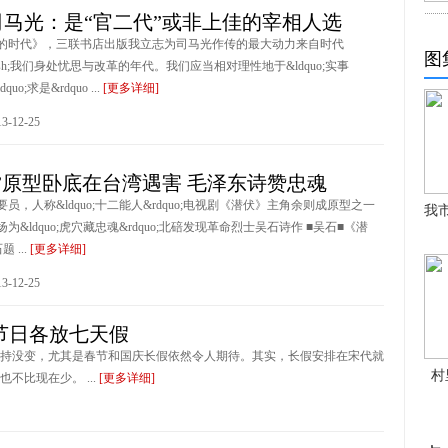
马光：是“官二代”或非上佳的宰相人选
的时代》，三联书店出版我立志为司马光作传的最大动力来自时代
图
mdash;我们身处忧思与改革的年代。我们应当相对理性地于&ldquo;实事
dquo;求是&rdquo ...
[更多详细]
-12-25
”原型卧底在台湾遇害 毛泽东诗赞忠魂
员，人称&ldquo;十二能人&rdquo;电视剧《潜伏》主角余则成原型之一
我
为&ldquo;虎穴藏忠魂&rdquo;北碚发现革命烈士吴石诗作 ■吴石■《潜
 ...
[更多详细]
-12-25
节日各放七天假
数保持没变，尤其是春节和国庆长假依然令人期待。其实，长假安排在宋代就
村
比现在少。 ...
[更多详细]