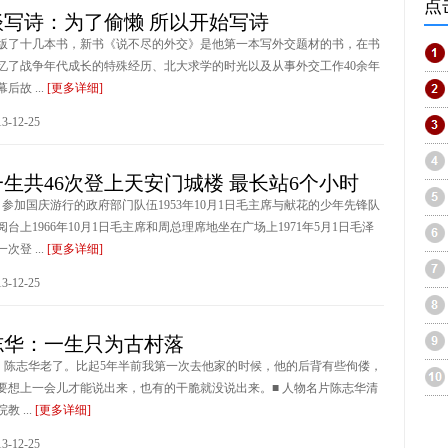
点
谈写诗：为了偷懒 所以开始写诗
版了十几本书，新书《说不尽的外交》是他第一本写外交题材的书，在书
忆了战争年代成长的特殊经历、北大求学的时光以及从事外交工作40余年
故 ...
[更多详细]
-12-25
生共46次登上天安门城楼 最长站6个小时
月1日参加国庆游行的政府部门队伍1953年10月1日毛主席与献花的少年先锋队
台上1966年10月1日毛主席和周总理席地坐在广场上1971年5月1日毛泽
登 ...
[更多详细]
-12-25
志华：一生只为古村落
版）陈志华老了。比起5年半前我第一次去他家的时候，他的后背有些佝偻，
要想上一会儿才能说出来，也有的干脆就没说出来。■ 人物名片陈志华清
 ...
[更多详细]
-12-25