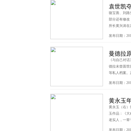
袁世凯
骆宝善、刘路生
部分还有修改
所长黄兴涛在发言
发布日期：2013
曼德拉
《与自己对话》 
德拉未曾面世
等私人档案。正 
发布日期：2013
黄永玉年
黄永玉（右）
玉作品：《大
老实人，一辈子朴
发布日期：2013