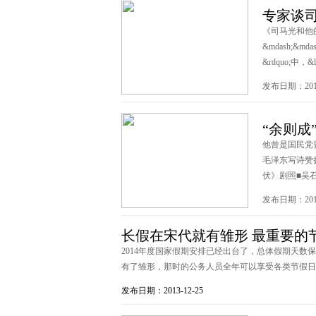
专家谈司
《司马光和他
&mdash;&
&rdquo;中，&l
发布日期：2013
“余则成
他曾是国民党要
毛泽东写诗赞扬
伏》剧照■吴石题
发布日期：2013
长假在宋代就有雏形 最重要的
2014年度国家假期安排已经出台了，总体假期天
有了雏形，那时的公务人员全年可以享受各类节假日也不
发布日期：2013-12-25