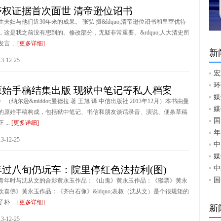
夺权证据首次面世 清帝逊位诏书
夫妇与他们近30年来的成果。 张弘 摄&ldquo;清帝逊位诏书和皇室优待
，这是我之前没有想到的。修改部分，无疑非常重要。&rdquo;人大清史所
 ...
[更多详细]
新
-12-25
宏
环
原始手稿结集出版 现狱中笔记等私人档案
媒
（纳尔逊&middot;曼德拉 著 王旭 译 中信出版社 2013年12月）本书由曼
媒
的原始手稿构成，包括狱中笔记、书信和朋友谈话录音、演说、便条草稿
国
...
[更多详细]
年
-12-25
中
媒
过八旬仍玩车：院里停红色法拉利(图)
中
国
青年时与沈从文的合影黄永玉作品：《山鬼》黄永玉作品：《猴票》黄永
欢喜佛》黄永玉作品：《齐白石像》&ldquo;表叔（沈从文）是个很规矩的
 ...
[更多详细]
新
-12-25