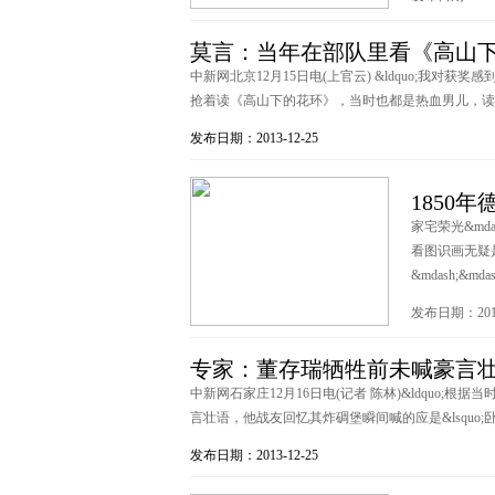
莫言：当年在部队里看《高山
中新网北京12月15日电(上官云) &ldquo;我
抢着读《高山下的花环》，当时也都是热血男儿，读完真
发布日期：2013-12-25
1850
家宅荣光&md
看图识画无疑
&mdash;&mdas
发布日期：2013
专家：董存瑞牺牲前未喊豪言壮
中新网石家庄12月16日电(记者 陈林)&ldquo;根据
言壮语，他战友回忆其炸碉堡瞬间喊的应是&lsquo;卧倒
发布日期：2013-12-25