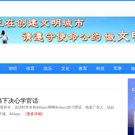
财经
体育
娱乐
文化
教育
科技
军事
痛下决心学官话
，说话时常夹有&ldquo;啊啊&rdquo;的习惯语。他是广东人，说起
&ldquo; ...
[更多详细]