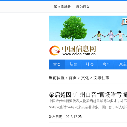
加入收藏夹
设为首页
首页
新闻
社会
房产
汽车
当前位置：
首页
>
文化
>
文坛往事
梁启超因“广州口音”官场吃亏 
中国近代维新派代表人物梁启超虽然博学多才，却不善辞令
&ldquo;官话&rdquo;来夹杂着许多广州口音，叫人听不懂。
发布日期：2013-12-25