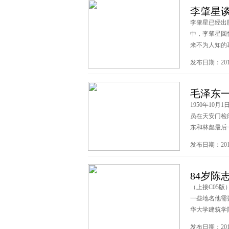
李肇星
李肇星已经出
中，李肇星回
来不为人知的幕后
发布日期：2013
毛泽东一
1950年10
员在天安门检阅
东和林彪最后一次
发布日期：2013
84岁陈
（上接C05
一些地名他需
华大学建筑学院教
发布日期：2013