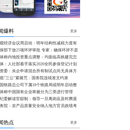
闻爆料
更多
观经济会议周启动：明年结构性减税力度有
保部下放25项环评审批 专家：确保环评不是
体称内地投资重点调整：均面临高铁建完怎
体：人社部着手落实2020全民参保登记计划
资委：央企申请混合所有制试点尚无具体方
底“三公”紧箍咒：国务院连续发文约束
国铁路总公司下属18个铁路局或明年启动整
体称中国国有企业将被分为三类进行管理
纪委解读官邸制：领导一旦离岗应及时腾退
务院：农产品质量安全纳入地方官员政绩考
闻热点
更多