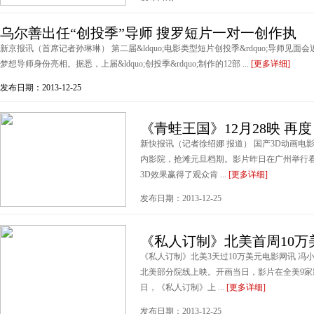
乌尔善出任“创投季”导师 搜罗短片一对一创作执
新京报讯（首席记者孙琳琳） 第二届&ldquo;电影类型短片创投季&rdquo;导师
梦想导师身份亮相。据悉，上届&ldquo;创投季&rdquo;制作的12部 ...
[更多详细]
发布日期：2013-12-25
《青蛙王国》12月28映 再度
新快报讯（记者徐绍娜 报道） 国产3D动画电
内影院，抢滩元旦档期。影片昨日在广州举行
3D效果赢得了观众肯 ...
[更多详细]
发布日期：2013-12-25
《私人订制》北美首周10万
《私人订制》北美3天过10万美元电影网讯 冯
北美部分院线上映。开画当日，影片在全美9家影院
日，《私人订制》上 ...
[更多详细]
发布日期：2013-12-25