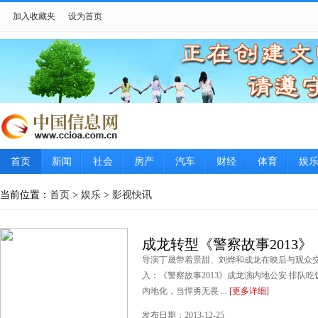
加入收藏夹
设为首页
首页
新闻
社会
房产
汽车
财经
体育
娱
当前位置：
首页
>
娱乐
>
影视快讯
成龙转型《警察故事2013
导演丁晟带着景甜、刘烨和成龙在映后与观众交
入：《警察故事2013》成龙演内地公安 排队
内地化，当悍勇无畏 ...
[更多详细]
发布日期：2013-12-25