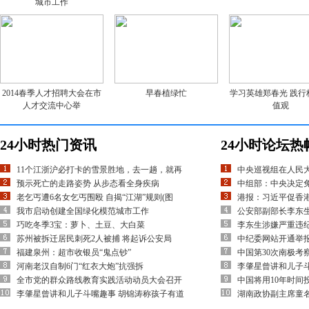
城市工作
2014春季人才招聘大会在市
早春植绿忙
学习英雄郑春光 践行
人才交流中心举
值观
24小时热门资讯
24小时论坛热
11个江浙沪必打卡的雪景胜地，去一趟，就再
中央巡视组在人民
预示死亡的走路姿势 从步态看全身疾病
中组部：中央决定
老乞丐遭6名女乞丐围殴 自揭“江湖”规则(图
港报：习近平促香
我市启动创建全国绿化模范城市工作
公安部副部长李东
巧吃冬季3宝：萝卜、土豆、大白菜
李东生涉嫌严重违
苏州被拆迁居民刺死2人被捕 将起诉公安局
中纪委网站开通举
福建泉州：超市收银员“鬼点钞”
中国第30次南极考
河南老汉自制6门“红衣大炮”抗强拆
李肇星曾讲和儿子
全市党的群众路线教育实践活动动员大会召开
中国将用10年时间
李肇星曾讲和儿子斗嘴趣事 胡锦涛称孩子有道
湖南政协副主席童