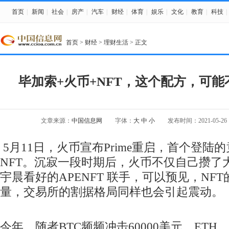
首页
|
新闻
|
社会
|
房产
|
汽车
|
财经
|
体育
|
娱乐
|
文化
|
教育
|
科技
|
首页
>
财经
>
理财生活
> 正文
毕加索+火币+NFT，这个配方，可
文章来源：
中国信息网
字体：
大
中
小
发布时间：2021-05-26 1
5月11日，火币宣布Prime重启，首个登陆的
NFT。沉寂一段时期后，火币不仅自己攒了
宇晨看好的APENFT 联手，可以预见，NF
量，交易所的割据格局同样也会引起震动。
今年，随者BTC频频冲击60000美元，ETH