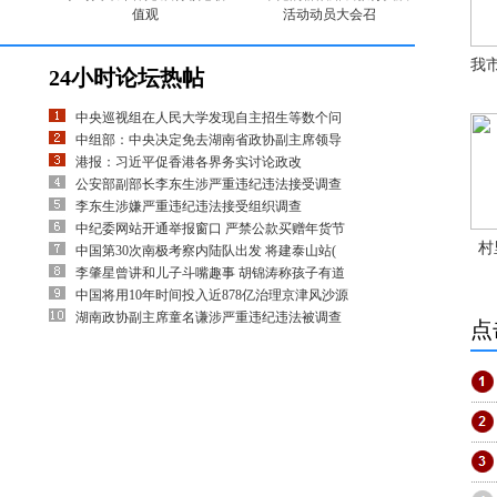
值观
活动动员大会召
我
24小时论坛热帖
中央巡视组在人民大学发现自主招生等数个问
中组部：中央决定免去湖南省政协副主席领导
港报：习近平促香港各界务实讨论政改
公安部副部长李东生涉严重违纪违法接受调查
李东生涉嫌严重违纪违法接受组织调查
中纪委网站开通举报窗口 严禁公款买赠年货节
村
中国第30次南极考察内陆队出发 将建泰山站(
李肇星曾讲和儿子斗嘴趣事 胡锦涛称孩子有道
中国将用10年时间投入近878亿治理京津风沙源
湖南政协副主席童名谦涉严重违纪违法被调查
点