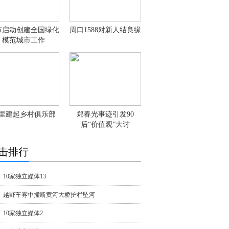
市启动创建全国绿化
周口1588对新人结良缘
模范城市工作
里建起乡村俱乐部
郑春光事迹引发90
后“价值观”大讨
击排行
10家独立媒体13
越野车雾中撞断黄河大桥护栏坠河
10家独立媒体2