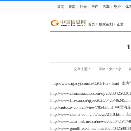
首页
|
新闻
|
社会
|
房产
|
汽车
|
财经
|
体
首页
>
独家策划
> 正文
文章来源：
字体：
大
中
小
发
http://www.njzcyj.com/a/O2O/1627.html
http://www.chinaasiaauto.com/dj/2023042
http://www.firexun.cn/qiye/2023/0425/4624
http://autocav.com.cn/view/7054.html 
http://www.chemv.com.cn/a/news/2110.html
http://www.auto-link.net.cn/news/20230425/
http://www.goodlifetech.cn/new/2023/0425