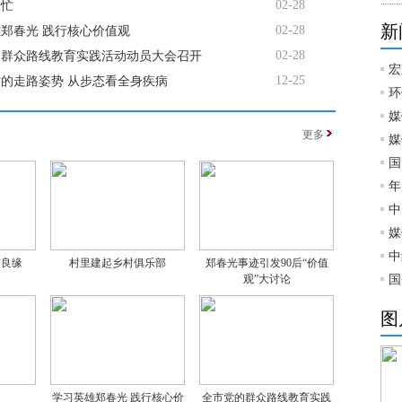
02-28
绿忙
新
02-28
郑春光 践行核心价值观
02-28
的群众路线教育实践活动动员大会召开
宏
12-25
的走路姿势 从步态看全身疾病
环
媒
更多
媒
国
年
中
媒
中
结良缘
村里建起乡村俱乐部
郑春光事迹引发90后“价值
观”大讨论
国
图
学习英雄郑春光 践行核心价
全市党的群众路线教育实践