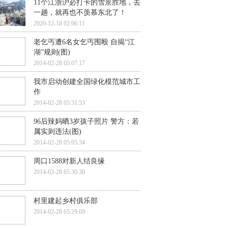
11个江浙沪必打卡的雪景胜地，去
一趟，就再也不羡慕东北了！
2020-12-18 02:06:11
老乞丐遭6名女乞丐围殴 自揭“江
湖”规则(图)
2014-02-28 05:07:17
我市启动创建全国绿化模范城市工
作
2014-02-28 05:31:53
96后辣妈晒3岁孩子照片 警方：若
属实则违法(图)
2014-02-28 05:05:34
周口1588对新人结良缘
2014-02-28 05:30:30
村里建起乡村俱乐部
2014-02-28 05:29:09