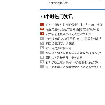
人才交流中心举
24小时热门资讯
11个江浙沪必打卡的雪景胜地，去一趟，就再
老乞丐遭6名女乞丐围殴 自揭“江湖”规则(图
我市启动创建全国绿化模范城市工作
96后辣妈晒3岁孩子照片 警方：若属实则违法
周口1588对新人结良缘
村里建起乡村俱乐部
全国公共财政12月或将突击花钱近25000亿(图
四川大学副校长安小予被调查
苏州被拆迁居民刺死2人被捕 将起诉公安局
全市党的群众路线教育实践活动动员大会召开