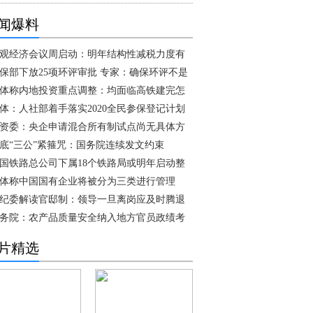
闻爆料
观经济会议周启动：明年结构性减税力度有
保部下放25项环评审批 专家：确保环评不是
体称内地投资重点调整：均面临高铁建完怎
体：人社部着手落实2020全民参保登记计划
资委：央企申请混合所有制试点尚无具体方
底“三公”紧箍咒：国务院连续发文约束
国铁路总公司下属18个铁路局或明年启动整
体称中国国有企业将被分为三类进行管理
纪委解读官邸制：领导一旦离岗应及时腾退
务院：农产品质量安全纳入地方官员政绩考
片精选