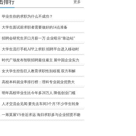
击排行
更多
毕业生你的求职为什么不成功？
大学生面试前求职者需要做好的14点准备
招聘会研究生开口月薪一万 企业暗示“靠边站”
大学生流行手机APP上求职 招聘平台进入移动时
时代广场发布智联招聘最佳雇主 展中国企业实力
女大学生控告巨人教育求职性别歧视 双方和解
高校本科就业率排行榜：理科专业就业优势大
明年高校毕业生比今年多28万人 降低创业门槛
人才交流会见闻:要先去车间3个月?不少学生转身
一筹莫展VS舍近求远 海归求职多与企业招贤不吻