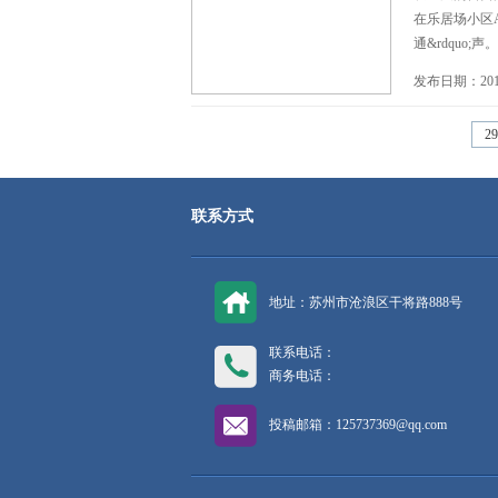
在乐居场小区A
通&rdquo;声。 
发布日期：2013
2
联系方式
地址：苏州市沧浪区干将路888号
联系电话：
商务电话：
投稿邮箱：125737369@qq.com