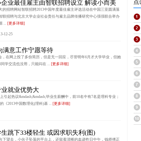
点
小企业最佳雇主由智联招聘设立 解读小而美
大的招聘网站智联招聘2013中国年度最佳雇主评选活动在中国三亚圆满落
智联招聘与北京大学企业社会责任与雇主品牌传播研究中心强强联合举办
...
[更多详细]
-12-25
为满意工作宁愿等待
聘会，在网上投了多份简历，但是无一回应，尽管明年6月才大学毕业，但她
同学交流也没用，只能闷在 ...
[更多详细]
专业就业优势大
起热议&mdash;&mdash;毕业生薪酬中，前10名中有7名是理科专业；
013中国数理化(理科)基 ...
[更多详细]
学生跳下33楼轻生 或因求职失利(图)
口向下望去，小伙子坠落的平台上，还留着清晰的血迹昨日中午，钱师傅正