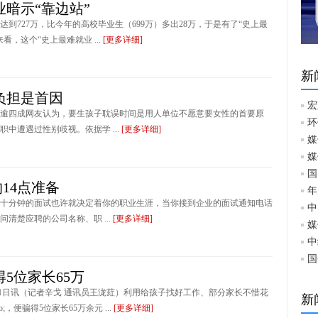
暗示“靠边站”
达到727万，比今年的高校毕业生（699万）多出28万，于是有了“史上最
，这个“史上最难就业 ...
[更多详细]
新
负担是首因
宏
逾四成网友认为，要生孩子耽误时间是用人单位不愿意要女性的首要原
环
中遭遇过性别歧视。依据学 ...
[更多详细]
媒
媒
国
14点准备
年
十分钟的面试也许就决定着你的职业生涯，当你接到企业的面试通知电话
中
清楚应聘的公司名称、职 ...
[更多详细]
媒
中
国
5位家长65万
月11日讯（记者辛戈 通讯员王泷荭）利用给孩子找好工作、部分家长不惜花
新
;，便骗得5位家长65万余元 ...
[更多详细]