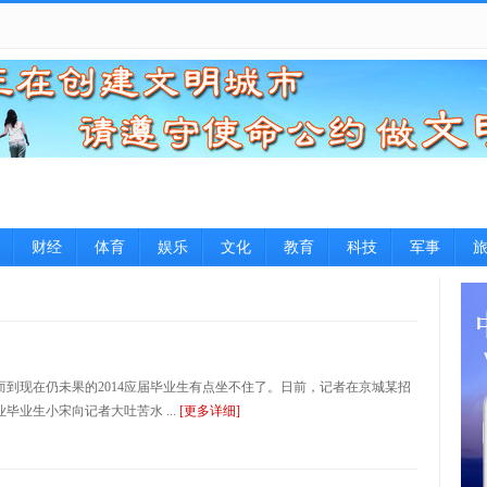
财经
体育
娱乐
文化
教育
科技
军事
？
到现在仍未果的2014应届毕业生有点坐不住了。日前，记者在京城某招
业生小宋向记者大吐苦水 ...
[更多详细]