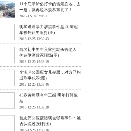
11个江浙沪必打卡的雪景胜地，去
一趟，就再也不羡慕东北了！
2020-12-18 02:06:11
明星遭遇暴力涉黑事件盘点 陈冠
希被外籍男追打(图)
2013-12-25 13:32:43
两名初中男生入室抢劫杀害老人
伪造酗酒致死现场(图)
2013-12-25 12:33:19
李湘老公回应女儿被黑：对方已构
成刑事犯罪(图)
2013-12-25 13:33:46
45岁黄绮珊今年三婚 明年打算生
娃
2013-12-25 13:32:28
曾志伟回应蓝洁瑛被强暴事件：她
否认说过强奸(图)
2013-12-25 13:33:36