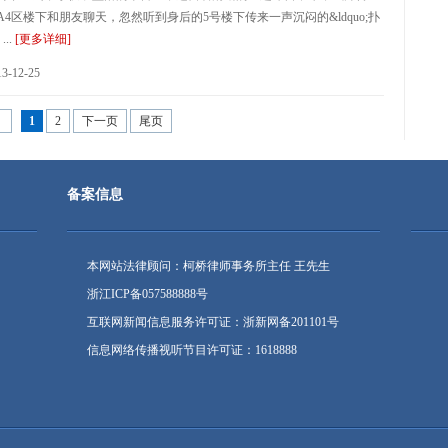
4区楼下和朋友聊天，忽然听到身后的5号楼下传来一声沉闷的&ldquo;扑
...
[更多详细]
-12-25
9
1
2
下一页
尾页
备案信息
本网站法律顾问：柯桥律师事务所主任 王先生
浙江ICP备057588888号
互联网新闻信息服务许可证：浙新网备201101号
信息网络传播视听节目许可证：1618888