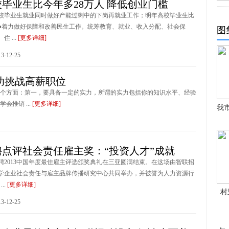
毕业生比今年多28万人 降低创业门槛
校毕业生就业同时做好产能过剩中的下岗再就业工作；明年高校毕业生比
人●着力做好保障和改善民生工作。统筹教育、就业、收入分配、社会保
图
 ...
[更多详细]
-12-25
功挑战高薪职位
个方面：第一，要具备一定的实力，所谓的实力包括你的知识水平、经验
推销 ...
[更多详细]
我
点评社会责任雇主奖：“投资人才”成就
聘2013中国年度最佳雇主评选颁奖典礼在三亚圆满结束。在这场由智联招
学企业社会责任与雇主品牌传播研究中心共同举办，并被誉为人力资源行
...
[更多详细]
村
-12-25