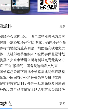
闻爆料
更多
观经济会议周启动：明年结构性减税力度有
保部下放25项环评审批 专家：确保环评不是
体称内地投资重点调整：均面临高铁建完怎
体：人社部着手落实2020全民参保登记计划
资委：央企申请混合所有制试点尚无具体方
底“三公”紧箍咒：国务院连续发文约束
国铁路总公司下属18个铁路局或明年启动整
体称中国国有企业将被分为三类进行管理
纪委解读官邸制：领导一旦离岗应及时腾退
务院：农产品质量安全纳入地方官员政绩考
闻热点
更多