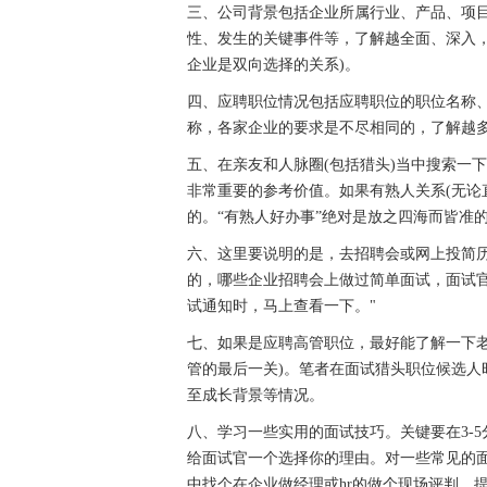
三、公司背景包括企业所属行业、产品、项
性、发生的关键事件等，了解越全面、深入
企业是双向选择的关系)。
四、应聘职位情况包括应聘职位的职位名称
称，各家企业的要求是不尽相同的，了解越
五、在亲友和人脉圈(包括猎头)当中搜索一
非常重要的参考价值。如果有熟人关系(无论
的。“有熟人好办事”绝对是放之四海而皆准
六、这里要说明的是，去招聘会或网上投简
的，哪些企业招聘会上做过简单面试，面试
试通知时，马上查看一下。"
七、如果是应聘高管职位，最好能了解一下
管的最后一关)。笔者在面试猎头职位候选
至成长背景等情况。
八、学习一些实用的面试技巧。关键要在3-
给面试官一个选择你的理由。对一些常见的
中找个在企业做经理或hr的做个现场评判，