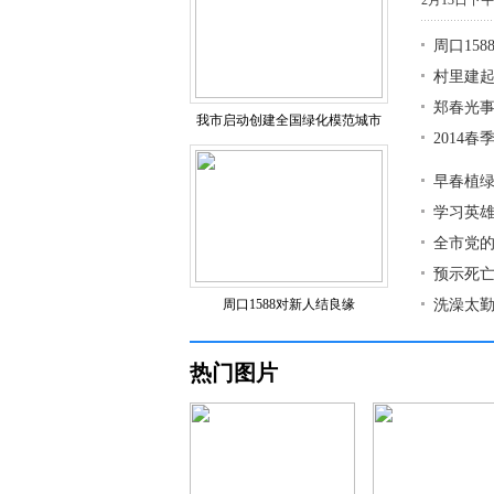
2月13日下
周口15
村里建
郑春光事
我市启动创建全国绿化模范城市
2014
早春植
学习英雄
全市党
预示死亡
周口1588对新人结良缘
洗澡太勤
热门图片