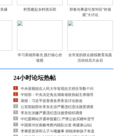
结良缘
村里建起乡村俱乐部
郑春光事迹引发90后“价值
观”大讨论
学习英雄郑春光 践行核心价
全市党的群众路线教育实践
值观
活动动员大会召
24小时论坛热帖
中央巡视组在人民大学发现自主招生等数个问
中组部：中央决定免去湖南省政协副主席领导
港报：习近平促香港各界务实讨论政改
公安部副部长李东生涉严重违纪违法接受调查
李东生涉嫌严重违纪违法接受组织调查
中纪委网站开通举报窗口 严禁公款买赠年货节
中国第30次南极考察内陆队出发 将建泰山站(
李肇星曾讲和儿子斗嘴趣事 胡锦涛称孩子有道