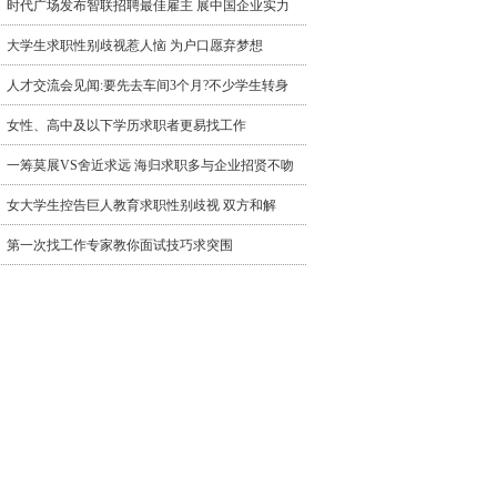
时代广场发布智联招聘最佳雇主 展中国企业实力
大学生求职性别歧视惹人恼 为户口愿弃梦想
人才交流会见闻:要先去车间3个月?不少学生转身
女性、高中及以下学历求职者更易找工作
一筹莫展VS舍近求远 海归求职多与企业招贤不吻
女大学生控告巨人教育求职性别歧视 双方和解
第一次找工作专家教你面试技巧求突围