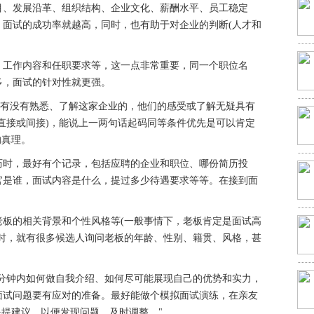
目、发展沿革、组织结构、企业文化、薪酬水平、员工稳定
，面试的成功率就越高，同时，也有助于对企业的判断(人才和
、工作内容和任职要求等，这一点非常重要，同一个职位名
多，面试的针对性就更强。
下有没有熟悉、了解这家企业的，他们的感受或了解无疑具有
直接或间接)，能说上一两句话起码同等条件优先是可以肯定
的真理。
历时，最好有个记录，包括应聘的企业和职位、哪份简历投
官是谁，面试内容是什么，提过多少待遇要求等等。在接到面
老板的相关背景和个性风格等(一般事情下，老板肯定是面试高
人时，就有很多候选人询问老板的年龄、性别、籍贯、风格，甚
5分钟内如何做自我介绍、如何尽可能展现自己的优势和实力，
面试问题要有应对的准备。最好能做个模拟面试演练，在亲友
提提建议，以便发现问题，及时调整。"