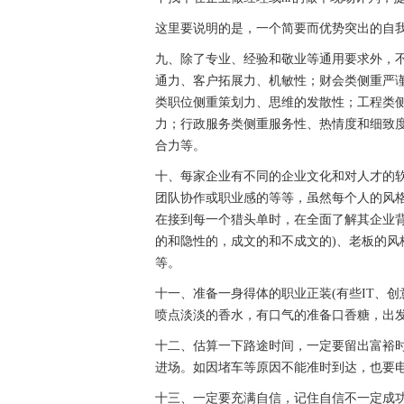
这里要说明的是，一个简要而优势突出的自
九、除了专业、经验和敬业等通用要求外，
通力、客户拓展力、机敏性；财会类侧重严
类职位侧重策划力、思维的发散性；工程类
力；行政服务类侧重服务性、热情度和细致
合力等。
十、每家企业有不同的企业文化和对人才的
团队协作或职业感的等等，虽然每个人的风
在接到每一个猎头单时，在全面了解其企业
的和隐性的，成文的和不成文的)、老板的
等。
十一、准备一身得体的职业正装(有些IT、
喷点淡淡的香水，有口气的准备口香糖，出
十二、估算一下路途时间，一定要留出富裕时
进场。如因堵车等原因不能准时到达，也要
十三、一定要充满自信，记住自信不一定成