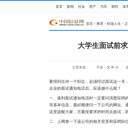
首页
|
新闻
|
社会
|
房产
|
汽车
|
财经
|
体
首页
>
教育
>
职场人生
> 
大学生面试前求
文章来源：
字体：
大
中
小
发
要得到任何一个职位，必须经过面试这一关
企业的面试通知电话后，应该做什么呢？
一、接到面试通知电话时一定要问清楚应聘的
等基本信息，最好顺便问一下公司的网址、
这里提醒大家，尽量按要求的时间去面试，
二、上网查一下该公司的相关背景和应聘职