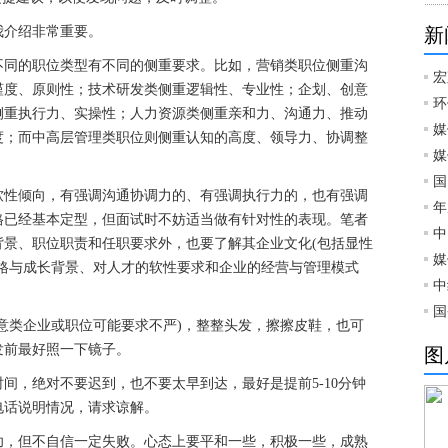
我介绍非常重要。
新
不同的职位类型有不同的侧重要求。比如，营销类职位侧重沟
宏
谨度、原则性；技术研发类侧重逻辑性、专业性；企划、创意
环
侧重执行力、实操性；人力资源类侧重亲和力、沟通力、推动
媒
度；而中高层管理类职位则侧重认知的高度、领导力、协调整
媒
国
软性倾向，有强调沟通协调力的、有强调执行力的，也有强调
年
格已经基本定型，但面试时不妨适当做有针对性的表现。笔者
中
背景、职位职责和任职要求外，也要了解其企业文化(包括显性
媒
风格与成长背景、对人才的软性要求和企业的经营与管理模式
中
国
创意类企业或职位可能要求不严)，整整头发，擦擦皮鞋，也可
发前最好照一下镜子。
图
间，绝对不要迟到，也不要太早到达，最好是提前5-10分钟
电话说明情况，请求谅解。
功，但不自信一定失败。心态上要平和一些，积极一些，成熟