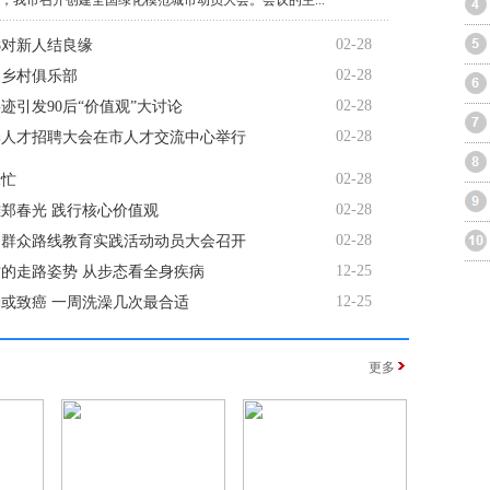
午，我市召开创建全国绿化模范城市动员大会。会议的主...
02-28
88对新人结良缘
02-28
起乡村俱乐部
02-28
迹引发90后“价值观”大讨论
02-28
春季人才招聘大会在市人才交流中心举行
02-28
绿忙
02-28
郑春光 践行核心价值观
02-28
的群众路线教育实践活动动员大会召开
12-25
的走路姿势 从步态看全身疾病
12-25
或致癌 一周洗澡几次最合适
更多