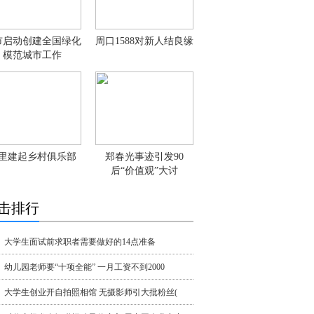
市启动创建全国绿化
周口1588对新人结良缘
模范城市工作
里建起乡村俱乐部
郑春光事迹引发90
后“价值观”大讨
击排行
大学生面试前求职者需要做好的14点准备
幼儿园老师要“十项全能” 一月工资不到2000
大学生创业开自拍照相馆 无摄影师引大批粉丝(