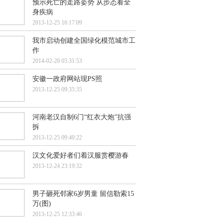
预示死亡的走路姿势 从步态看全
身疾病
2013-12-25 16:17:09
我市启动创建全国绿化模范城市工
作
2014-02-28 05:31:53
安徽一政府网站现PS照
2013-12-25 09:35:35
河南老汉自制6门“红衣大炮”抗强
拆
2013-12-25 09:40:22
汉文化爱好者们着汉服赏樱游春
2013-12-24 23:19:32
男子砸死邻家6岁男童 留信勒索15
万(图)
2013-12-25 12:33:46