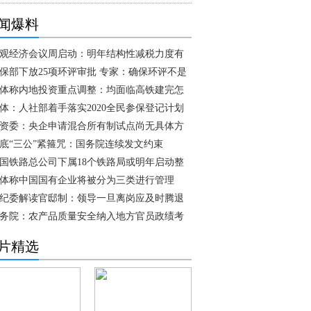
闻爆料
观经济会议周启动：明年结构性减税力度有
保部下放25项环评审批 专家：确保环评不是
体称内地投资重点调整：均面临高铁建完怎
体：人社部着手落实2020全民参保登记计划
资委：央企申请混合所有制试点尚无具体方
底“三公”紧箍咒：国务院连续发文约束
国铁路总公司下属18个铁路局或明年启动整
体称中国国有企业将被分为三类进行管理
纪委解读官邸制：领导一旦离岗应及时腾退
务院：农产品质量安全纳入地方官员政绩考
片精选