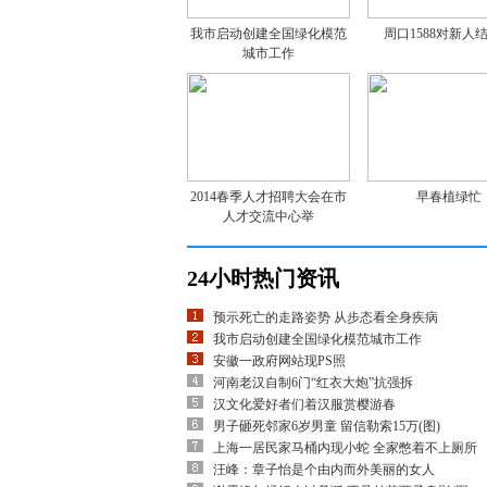
我市启动创建全国绿化模范
周口1588对新人
城市工作
2014春季人才招聘大会在市
早春植绿忙
人才交流中心举
24小时热门资讯
预示死亡的走路姿势 从步态看全身疾病
我市启动创建全国绿化模范城市工作
安徽一政府网站现PS照
河南老汉自制6门“红衣大炮”抗强拆
汉文化爱好者们着汉服赏樱游春
男子砸死邻家6岁男童 留信勒索15万(图)
上海一居民家马桶内现小蛇 全家憋着不上厕所
汪峰：章子怡是个由内而外美丽的女人