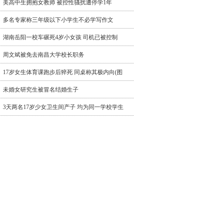
美高中生拥抱女教师 被控性骚扰遭停学1年
多名专家称三年级以下小学生不必学写作文
湖南岳阳一校车碾死4岁小女孩 司机已被控制
周文斌被免去南昌大学校长职务
17岁女生体育课跑步后猝死 同桌称其极内向(图
未婚女研究生被冒名结婚生子
3天两名17岁少女卫生间产子 均为同一学校学生