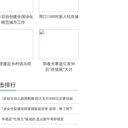
市启动创建全国绿化
周口1588对新人结良缘
模范城市工作
里建起乡村俱乐部
郑春光事迹引发90
后“价值观”大讨
击排行
3岁娃在幼儿园摔断腿 园方支付4000元后要借据
7岁女生疑遭老师掌掴脸留淤青 老师：揪了两下
学霸是“扎堆儿”炼成的 盘点最牛考研寝室