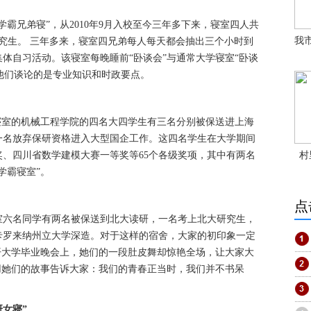
霸兄弟寝”，从2010年9月入校至今三年多下来，寝室四人共
我
研究生。 三年多来，寝室四兄弟每人每天都会抽出三个小时到
体自习活动。该寝室每晚睡前“卧谈会”与通常大学寝室“卧谈
，他们谈论的是专业知识和时政要点。
该寝室的机械工程学院的四名大四学生有三名分别被保送进上海
一名放弃保研资格进入大型国企工作。这四名学生在大学期间
、四川省数学建模大赛一等奖等65个各级奖项，其中有两名
村
学霸寝室”。
点
室六名同学有两名被保送到北大读研，一名考上北大研究生，
卡罗来纳州立大学深造。对于这样的宿舍，大家的初印象一定
开大学毕业晚会上，她们的一段肚皮舞却惊艳全场，让大家大
用她们的故事告诉大家：我们的青春正当时，我们并不书呆
研女寝”