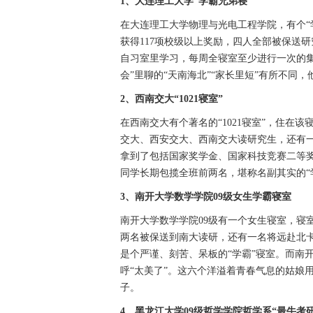
1、大连理工大学“学霸兄弟寝”
在大连理工大学物理与光电工程学院，有个“学
获得117项校级以上奖励，四人全部被保送
自习室里学习，每周全寝室至少进行一次的集
会”里聊的“天南海北”“家长里短”有所不同
2、西南交大“1021寝室”
在西南交大有个著名的“1021寝室”，住在
交大、西安交大、西南交大读研究生，还有
拿到了包括国家奖学金、国家科技竞赛二等奖
同学长期包揽全班前两名，堪称名副其实的“
3、南开大学
数学学院09级女生学霸寝室
南开大学数学学院09级有一个女生寝室，寝
两名被保送到南大读研，还有一名将远赴北
是个严谨、刻苦、呆板的“学霸”寝室。而南
呼“太美了”。这六个洋溢着青春气息的姑娘
子。
4、黑龙江大学
09级哲学学院哲学系“最牛考