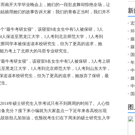
。而南开大学毕业晚会上，她们的一段肚皮舞却惊艳全场，让
新
的姑娘用她们的故事告诉大家：我们的青春正当时，我们并不
宏
环
媒
媒
国
“最牛考研女寝”，该寝室8名女生中有5人被保研，3人考上研
年
送至黑龙江大学，1人考到北京师范大学，1人考到山东大学，
中
被保送读本校研究生，但为了更高的追求，她放弃了保研，最
媒
究生。
中
国
距离2014年硕士研究生入学考试只有不到两周的时间了。人心惶
图
准备充分？接下来小编就为大家盘点一下近年来各高校出现
儿鼓鼓劲儿加加油，也预祝考生们在下周末的硕士研究生入学