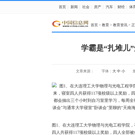
首页
|
新闻
|
社会
|
房产
|
汽车
|
财经
|
体
首页
>
教育
>
教育资讯
> 
学霸是“扎堆儿
文章来源：
字体：
大
中
小
发
图1、在大连理工大学物理与光电工程学院，有
四人共获得117项校级以上奖励，四人全部