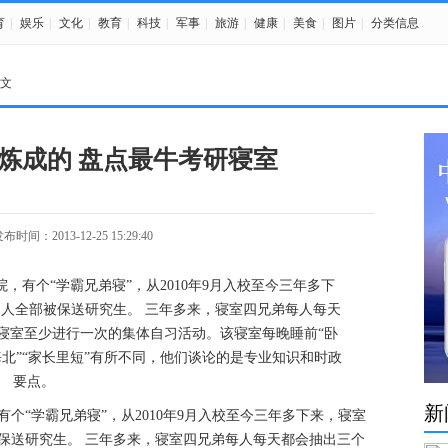
育
|
娱乐
|
文化
|
教育
|
科技
|
军事
|
旅游
|
健康
|
美食
|
图片
|
分类信息
正文
”炼成的 盘点最牛考研寝室
布时间：2013-12-25 15:29:40
新
个“学霸兄弟寝”，从2010年9月入校至今三年多下来，寝室
被保送研究生。 三年多来，寝室四兄弟每人每天都会抽出三个