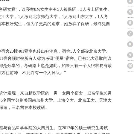
考研女寝”，该寝室8名女生中有5人被保研，3人考上研究生。
龙江大学，1人考到北京师范大学，1人考到山东大学，1人考
读本校研究生，但为了更高的追求，她放弃了保研，最终凭自
生宿舍20幢401寝室也传出好消息，宿舍5人全部被北京大学、
01宿舍顿时被所有人称为考研“明星”宿舍。已被北大录取的该
西都是分享的，考研路上也是如此，如果只有一个人很容易有放
方往前冲，不允许有一个人掉队。”
向统计发现，来自精仪学院的一男一女两个宿舍，12名学生(6男
的6名同学分别美国南加州大学、上海交大、北京工大、天津大
深造，三名留在本校读研。
工程与食品科学学院的大四男生。在2013年的硕士研究生考试