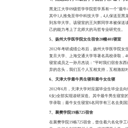
黑龙江大学09级哲学学院哲学系有一个“最牛
其中1人推免至华中科技大学，4人保送至黑
到东华大学。该寝室的王兴辉同学本被保送
己的能力考上了北师大的马哲专业研究生。
5、扬州大学
医学院女生宿舍20幢401寝室
2012年考研成绩公布后，扬州大学医学院女
复旦大学、上海交通大学等著名高校录取，4
寝室成员之一孙月杰说：“平时我们宿舍东
弃的念头，我们五个人互相支持，互相激励对
6、天津大学
最牛男生寝和最牛女生寝
2012年6月，天津大学对应届毕业生毕业去
6女)全部实现读研深造。其中最牛男生寝室
学录取；最牛女生寝室6名同学有三名去美国
7、襄樊学院19栋725宿舍
在襄樊学院19栋725宿舍，曾住着六名化学