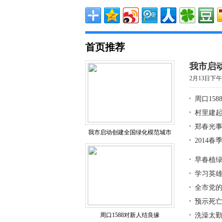
首页推荐
我市启
2月13日下
周口15
村里建
郑春光事
我市启动创建全国绿化模范城市
2014
早春植
学习英雄
全市党
预示死亡
周口1588对新人结良缘
洗澡太勤