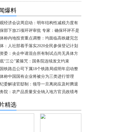
闻爆料
观经济会议周启动：明年结构性减税力度有
保部下放25项环评审批 专家：确保环评不是
体称内地投资重点调整：均面临高铁建完怎
体：人社部着手落实2020全民参保登记计划
资委：央企申请混合所有制试点尚无具体方
底“三公”紧箍咒：国务院连续发文约束
国铁路总公司下属18个铁路局或明年启动整
体称中国国有企业将被分为三类进行管理
纪委解读官邸制：领导一旦离岗应及时腾退
务院：农产品质量安全纳入地方官员政绩考
片精选