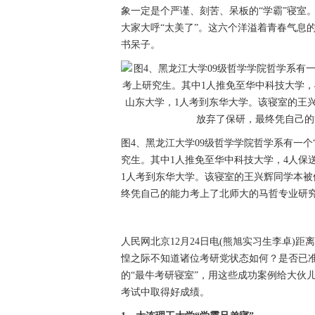
象一定是个严谨、刻苦、呆板的“学霸”寝室
大家大呼“太美了”。这六个洋溢着青春气息
书呆子。
图4、黑龙江大学09级哲学学院哲学系有一个
究生。其中1人推免至华中科技大学，4人保
1人考到东华大学。该寝室的王兴辉同学本
终凭自己的能力考上了北师大的马哲专业研
人民网北京12月24日电(熊旭实习生李卓)
惶之际不知道诸位考研党状态如何？是否已
的“最牛考研寝室”，用这些成功案例给大伙
考试中取得好成绩。