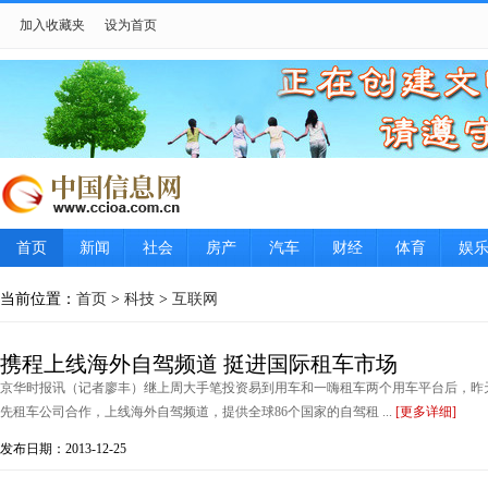
加入收藏夹
设为首页
首页
新闻
社会
房产
汽车
财经
体育
娱
当前位置：
首页
>
科技
>
互联网
携程上线海外自驾频道 挺进国际租车市场
京华时报讯（记者廖丰）继上周大手笔投资易到用车和一嗨租车两个用车平台后，昨天携程
先租车公司合作，上线海外自驾频道，提供全球86个国家的自驾租 ...
[更多详细]
发布日期：2013-12-25