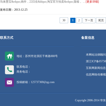
马体墨宝&rdquo;画作，22日在&ldquo;淘宝官方拍卖&rdquo;落槌， ...
[更多详细]
发布日期：2013-12-25
30
1
2
下一页
尾页
联系方式
备案信息
本网站法律顾问
地址：苏州市沧浪区干将路888号
浙江ICP备05758
联系电话：
互联网新闻信息服
商务电话：
信息网络传播视听
投稿邮箱：125737369@qq.com
Copyright 2006-2014 华东网