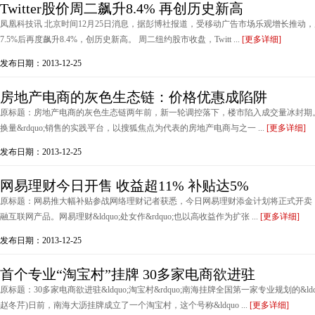
Twitter股价周二飙升8.4% 再创历史新高
凤凰科技讯 北京时间12月25日消息，据彭博社报道，受移动广告市场乐观增长推动，周二
7.5%后再度飙升8.4%，创历史新高。 周二纽约股市收盘，Twitt ...
[更多详细]
发布日期：2013-12-25
房地产电商的灰色生态链：价格优惠成陷阱
原标题：房地产电商的灰色生态链两年前，新一轮调控落下，楼市陷入成交量冰封期。焦
换量&rdquo;销售的实践平台，以搜狐焦点为代表的房地产电商与之一 ...
[更多详细]
发布日期：2013-12-25
网易理财今日开售 收益超11% 补贴达5%
原标题：网易推大幅补贴参战网络理财记者获悉，今日网易理财添金计划将正式开卖
融互联网产品。网易理财&ldquo;处女作&rdquo;也以高收益作为扩张 ...
[更多详细]
发布日期：2013-12-25
首个专业“淘宝村”挂牌 30多家电商欲进驻
原标题：30多家电商欲进驻&ldquo;淘宝村&rdquo;南海挂牌全国第一家专业规划的&ldqu
赵冬芹)日前，南海大沥挂牌成立了一个淘宝村，这个号称&ldquo ...
[更多详细]