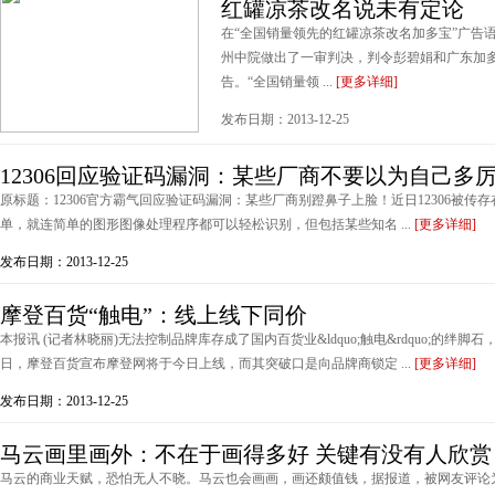
红罐凉茶改名说未有定论
在“全国销量领先的红罐凉茶改名加多宝”广告语被
州中院做出了一审判决，判令彭碧娟和广东加
告。“全国销量领 ...
[更多详细]
发布日期：2013-12-25
12306回应验证码漏洞：某些厂商不要以为自己多
原标题：12306官方霸气回应验证码漏洞：某些厂商别蹬鼻子上脸！近日12306被
单，就连简单的图形图像处理程序都可以轻松识别，但包括某些知名 ...
[更多详细]
发布日期：2013-12-25
摩登百货“触电”：线上线下同价
本报讯 (记者林晓丽)无法控制品牌库存成了国内百货业&ldquo;触电&rdquo;的
日，摩登百货宣布摩登网将于今日上线，而其突破口是向品牌商锁定 ...
[更多详细]
发布日期：2013-12-25
马云画里画外：不在于画得多好 关键有没有人欣赏
马云的商业天赋，恐怕无人不晓。马云也会画画，画还颇值钱，据报道，被网友评论为&ldquo