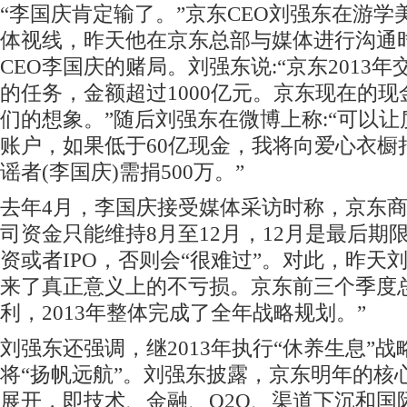
“李国庆肯定输了。”京东CEO刘强东在游
体视线，昨天他在京东总部与媒体进行沟通
CEO李国庆的赌局。刘强东说:“京东2013
的任务，金额超过1000亿元。京东现在的
们的想象。”随后刘强东在微博上称:“可以
账户，如果低于60亿现金，我将向爱心衣橱捐
谣者(李国庆)需捐500万。”
去年4月，李国庆接受媒体采访时称，京东
司资金只能维持8月至12月，12月是最后期
资或者IPO，否则会“很难过”。对此，昨天刘
来了真正意义上的不亏损。京东前三个季度
利，2013年整体完成了全年战略规划。”
刘强东还强调，继2013年执行“休养生息”
将“扬帆远航”。刘强东披露，京东明年的核
展开，即技术、金融、O2O、渠道下沉和国