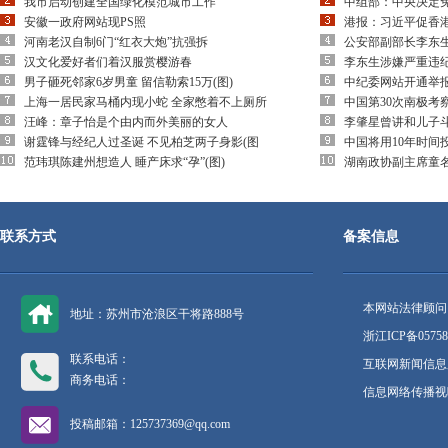
我市启动创建全国绿化模范城市工作
中组部：中央决定
安徽一政府网站现PS照
港报：习近平促香
河南老汉自制6门“红衣大炮”抗强拆
公安部副部长李东
汉文化爱好者们着汉服赏樱游春
李东生涉嫌严重违
男子砸死邻家6岁男童 留信勒索15万(图)
中纪委网站开通举
上海一居民家马桶内现小蛇 全家憋着不上厕所
中国第30次南极考
汪峰：章子怡是个由内而外美丽的女人
李肇星曾讲和儿子
谢霆锋与经纪人过圣诞 不见柏芝两子身影(图
中国将用10年时间
范玮琪陈建州想造人 睡产床求“孕”(图)
湖南政协副主席童
联系方式
备案信息
本网站法律顾问
地址：苏州市沧浪区干将路888号
浙江ICP备05758
联系电话：
互联网新闻信息服
商务电话：
信息网络传播视听
投稿邮箱：125737369@qq.com