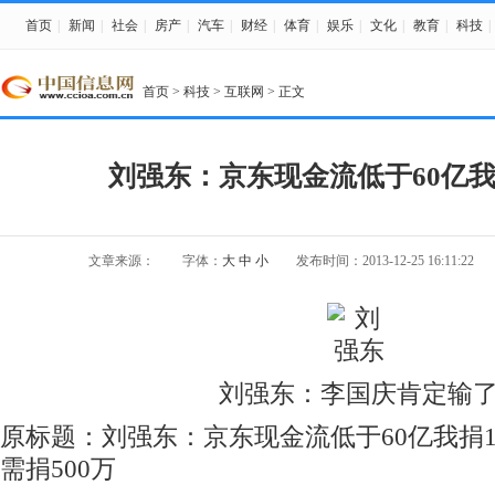
首页
|
新闻
|
社会
|
房产
|
汽车
|
财经
|
体育
|
娱乐
|
文化
|
教育
|
科技
|
首页
>
科技
>
互联网
> 正文
刘强东：京东现金流低于60亿我捐
文章来源：
字体：
大
中
小
发布时间：2013-12-25 16:11:22
刘强东：李国庆肯定输
原标题：刘强东：京东现金流低于60亿我捐10
需捐500万