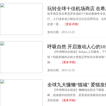
玩转全球十佳机场商店 在
哈罗德百货在希思罗机场的5个航站楼都有专
行，人们或多或少都会买点纪念品带回去。在
处逛一逛， ...
[更多详细]
发布日期：2013-12-25
呼吸自然 开启激动人心的1
【环球网综合报道】&ldquo;上车睡觉，下车
味？惊险刺激的丛林大冒险定带给你全新体验!
旅。 ...
[更多详细]
发布日期：2013-12-25
全球九大慵懒“猫城” 爱猫
【环球网综合报道】懒懒地在阳光下晒着，
树，或者跳到你的怀里，柔柔地依偎着你的身
灵性的猫 ...
[更多详细]