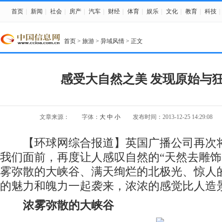
首页
|
新闻
|
社会
|
房产
|
汽车
|
财经
|
体育
|
娱乐
|
文化
|
教育
|
科技
|
首页
>
旅游
>
异域风情
> 正文
感受大自然之美 发现原始与
文章来源：
字体：
大
中
小
发布时间：2013-12-25 14:29:08
【环球网综合报道】英国广播公司再次将
我们面前，再度让人感叹自然的“天然去雕饰
雾弥散的大峡谷、满天绚烂的北极光、惊人
的魅力和魄力一起袭来，浓浓的感觉比人造
浓雾弥散的大峡谷