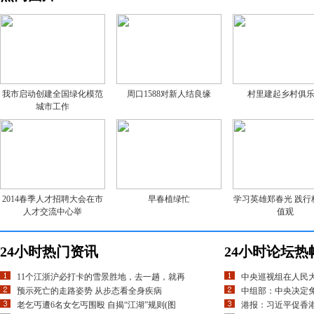
我市启动创建全国绿化模范
周口1588对新人结良缘
村里建起乡村俱
城市工作
2014春季人才招聘大会在市
早春植绿忙
学习英雄郑春光 践行
人才交流中心举
值观
24小时热门资讯
24小时论坛热
11个江浙沪必打卡的雪景胜地，去一趟，就再
中央巡视组在人民
预示死亡的走路姿势 从步态看全身疾病
中组部：中央决定
老乞丐遭6名女乞丐围殴 自揭“江湖”规则(图
港报：习近平促香