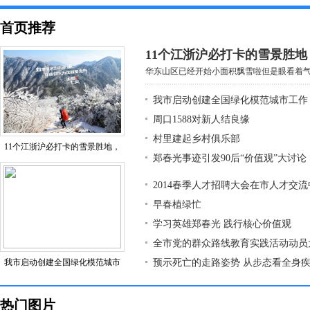
首页推荐
11个江浙沪必打卡的雪景胜
华东山区已经开始小面积飘雪啦但是眼看着气温
我市启动创建全国绿化模范城市工作
周口1588对新人结良缘
村里建起乡村俱乐部
11个江浙沪必打卡的雪景胜地，
郑春光事迹引发90后“价值观”大讨论
2014春季人才招聘大会在市人才交
早春植绿忙
学习英雄郑春光 践行核心价值观
全市党的群众路线教育实践活动动员
我市启动创建全国绿化模范城市
预示死亡的走路姿势 从步态看全身
热门图片