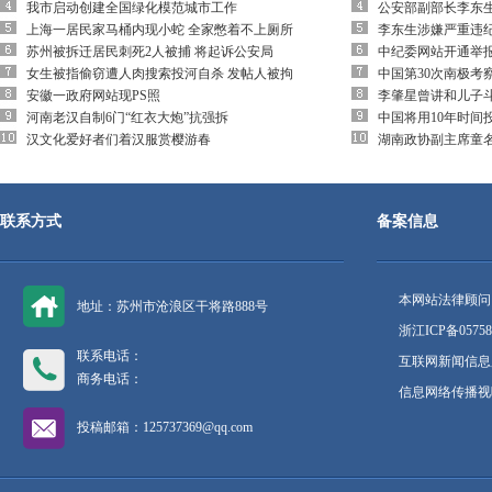
我市启动创建全国绿化模范城市工作
公安部副部长李东
上海一居民家马桶内现小蛇 全家憋着不上厕所
李东生涉嫌严重违
苏州被拆迁居民刺死2人被捕 将起诉公安局
中纪委网站开通举
女生被指偷窃遭人肉搜索投河自杀 发帖人被拘
中国第30次南极考
安徽一政府网站现PS照
李肇星曾讲和儿子
河南老汉自制6门“红衣大炮”抗强拆
中国将用10年时间
汉文化爱好者们着汉服赏樱游春
湖南政协副主席童
联系方式
备案信息
本网站法律顾问
地址：苏州市沧浪区干将路888号
浙江ICP备05758
联系电话：
互联网新闻信息服
商务电话：
信息网络传播视听
投稿邮箱：125737369@qq.com