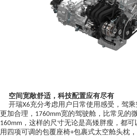
空间宽敞舒适，科技配置应有尽有
开瑞
充分考虑用户日常使用感
受
，
驾乘
X6
更加合理，
宽的驾驶舱，比常见的
1760mm
，这样的尺寸无论是高矮胖瘦，都可
160mm
用四项可调
的
包覆座椅
包裹式太空舱头枕，
+