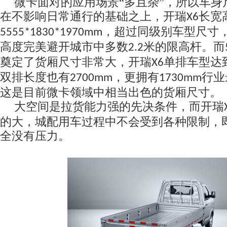
微卡面对的应用场景
“多且杂”，所以
车身
在不影响日常通行
的基础之上，
开瑞
长宽
X6
，
超过同级别车型
尺寸
5
5
55*1830*19
70
mm
高度完美避开
城市中
多数
米的限高杆
。
而
2.2
奠定了货厢尺寸非常大，开瑞
单排
车型
达
X6
双排长度也有
，更拥有
行业
2700mm
1730mm
这是目前微卡领域中
相当出色
的货厢
尺寸
。
大空间是拉货能力强的先决条件，而开瑞
的大，
城配用车过程中
不会受到各种限制，
全没有压力。