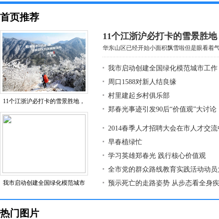
首页推荐
11个江浙沪必打卡的雪景胜
华东山区已经开始小面积飘雪啦但是眼看着气温
我市启动创建全国绿化模范城市工作
周口1588对新人结良缘
村里建起乡村俱乐部
11个江浙沪必打卡的雪景胜地，
郑春光事迹引发90后“价值观”大讨论
2014春季人才招聘大会在市人才交
早春植绿忙
学习英雄郑春光 践行核心价值观
全市党的群众路线教育实践活动动员
我市启动创建全国绿化模范城市
预示死亡的走路姿势 从步态看全身
热门图片