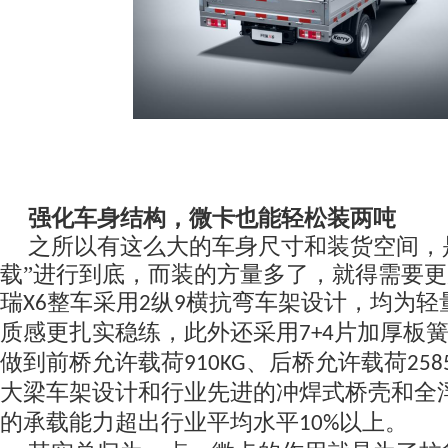
强化车身结构，微卡也能轻松装两吨
之所以有这么大的车身尺寸和装货空间，
载”进行到底，而装的方量多了，就得需要
瑞
整车采用
纵
横抗弯车架设计，均为轻
X6
2
9
质感更扎实稳练，此外还采用
片加厚板
7+4
做到前桥允许载荷
、后桥允许载荷
910KG
258
大梁车架设计和行业先进的冲焊式桥壳和全
的承载能力超出行业平均水平
以上。
10%