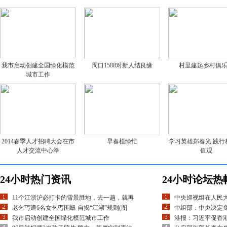
我市启动创建全国绿化模范
周口1588对新人结良缘
村里建起乡村俱
城市工作
2014春季人才招聘大会在市
早春植绿忙
学习英雄郑春光 践行
人才交流中心举
值观
24小时热门资讯
24小时论坛热
11个江浙沪必打卡的雪景胜地，去一趟，就再
中央巡视组在人民
老乞丐遭6名女乞丐围殴 自揭“江湖”规则(图
中组部：中央决定
我市启动创建全国绿化模范城市工作
港报：习近平促香