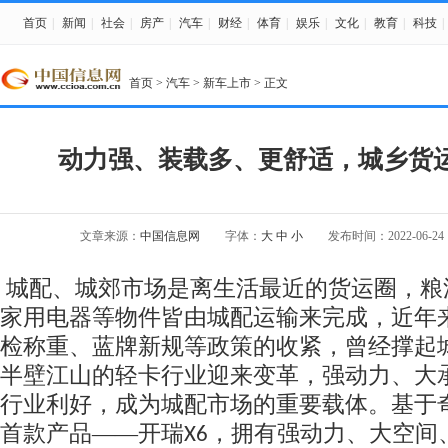
首页
|
新闻
|
社会
|
房产
|
汽车
|
财经
|
体育
|
娱乐
|
文化
|
教育
|
科技
|
首页
>
汽车
>
新车上市
> 正文
动力强、装载多、更舒适，城乡货运
文章来源：
中国信息网
字体：
大
中
小
发布时间：2022-06-24 1
城配、城郊市场是离生活最近的货运圈，粮
家用电器等物件皆由城配运输来完成，近年
检称重、蓝牌新规等政策的收紧，曾经撑起
半壁江山的轻卡行业迎来变革，强动力、大
行业利好，成为城配市场
的
重要载体
。
基于
首款产品
——开瑞
，
拥有强动力、
大空间
X6