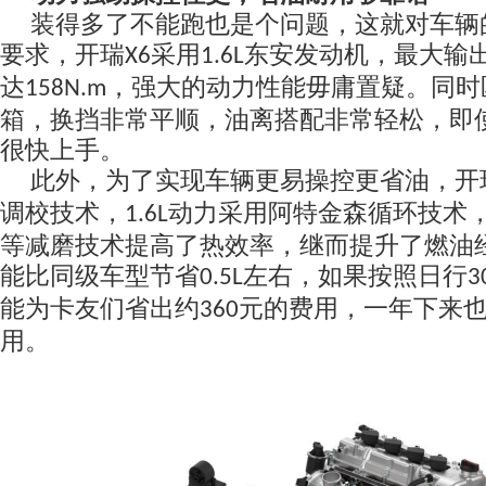
装得多了不能跑也是个问题，这就对车辆
要求，开瑞
采用
东安发动机，最大输
X6
1.6L
达
，强大的
动力
性能毋庸置疑。同时
158N.m
箱，换挡非常平顺，油离搭配非常轻松，即
很快上手
。
此外，为了实现车辆
更易操控
更省油，开
调校技术，
动力采用阿特金森循环技术
1.6L
等减磨技术提高了热效率，继而提升了燃油
能比
同级车型节
省
左右，如果按照日行
0.5L
3
能为卡友们省出
约
元的费用，一年
下来
360
用。