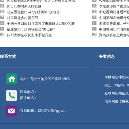
96后辣妈晒3岁孩子照片 警方：若属实则违法
公安部副部长李东
周口1588对新人结良缘
李东生涉嫌严重违
马云墨宝拍出242万 经历913次出价
中纪委网站开通举
村里建起乡村俱乐部
中国第30次南极考
全国公共财政12月或将突击花钱近25000亿(图
李肇星曾讲和儿子
福建泉州：超市收银员“鬼点钞”
中国将用10年时间
四川大学副校长安小予被调查
湖南政协副主席童
联系方式
备案信息
本网站法律顾问
地址：苏州市沧浪区干将路888号
浙江ICP备05758
联系电话：
互联网新闻信息服
商务电话：
信息网络传播视听
投稿邮箱：125737369@qq.com