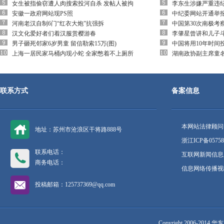
女生被指偷窃遭人肉搜索投河自杀 发帖人被拘
李东生涉嫌严重违
安徽一政府网站现PS照
中纪委网站开通举
河南老汉自制6门“红衣大炮”抗强拆
中国第30次南极考
汉文化爱好者们着汉服赏樱游春
李肇星曾讲和儿子
男子砸死邻家6岁男童 留信勒索15万(图)
中国将用10年时间
上海一居民家马桶内现小蛇 全家憋着不上厕所
湖南政协副主席童
联系方式
备案信息
本网站法律顾问
地址：苏州市沧浪区干将路888号
浙江ICP备05758
联系电话：
互联网新闻信息服
商务电话：
信息网络传播视听
投稿邮箱：125737369@qq.com
Copyright 2006-2014 华东网