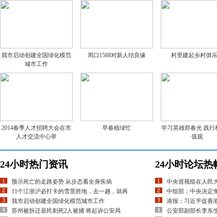
我市启动创建全国绿化模范
周口1588对新人结良缘
村里建起乡村俱
城市工作
2014春季人才招聘大会在市
早春植绿忙
学习英雄郑春光 践行
人才交流中心举
值观
24小时热门资讯
24小时论坛热
预示死亡的走路姿势 从步态看全身疾病
中央巡视组在人民
11个江浙沪必打卡的雪景胜地，去一趟，就再
中组部：中央决定
我市启动创建全国绿化模范城市工作
港报：习近平促香
苏州被拆迁居民刺死2人被捕 将起诉公安局
公安部副部长李东