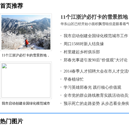
首页推荐
11个江浙沪必打卡的雪景胜
华东山区已经开始小面积飘雪啦但是眼看着气温
我市启动创建全国绿化模范城市工作
周口1588对新人结良缘
村里建起乡村俱乐部
11个江浙沪必打卡的雪景胜地，
郑春光事迹引发90后“价值观”大讨论
2014春季人才招聘大会在市人才交
早春植绿忙
学习英雄郑春光 践行核心价值观
全市党的群众路线教育实践活动动员
我市启动创建全国绿化模范城市
预示死亡的走路姿势 从步态看全身
热门图片