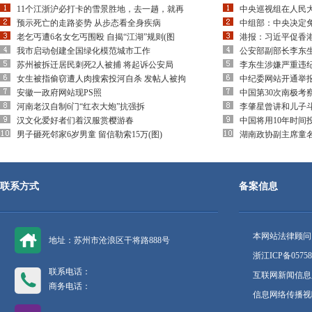
11个江浙沪必打卡的雪景胜地，去一趟，就再
中央巡视组在人民
预示死亡的走路姿势 从步态看全身疾病
中组部：中央决定
老乞丐遭6名女乞丐围殴 自揭“江湖”规则(图
港报：习近平促香
我市启动创建全国绿化模范城市工作
公安部副部长李东
苏州被拆迁居民刺死2人被捕 将起诉公安局
李东生涉嫌严重违
女生被指偷窃遭人肉搜索投河自杀 发帖人被拘
中纪委网站开通举
安徽一政府网站现PS照
中国第30次南极考
河南老汉自制6门“红衣大炮”抗强拆
李肇星曾讲和儿子
汉文化爱好者们着汉服赏樱游春
中国将用10年时间
男子砸死邻家6岁男童 留信勒索15万(图)
湖南政协副主席童
联系方式
备案信息
本网站法律顾问
地址：苏州市沧浪区干将路888号
浙江ICP备05758
联系电话：
互联网新闻信息服
商务电话：
信息网络传播视听