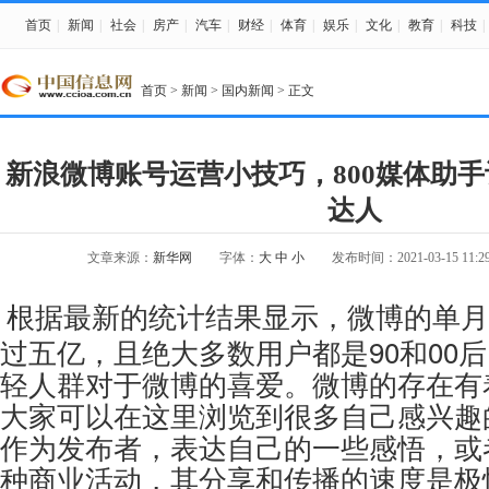
首页
|
新闻
|
社会
|
房产
|
汽车
|
财经
|
体育
|
娱乐
|
文化
|
教育
|
科技
|
首页
>
新闻
>
国内新闻
> 正文
新浪微博账号运营小技巧，800媒体助
达人
文章来源：
新华网
字体：
大
中
小
发布时间：2021-03-15 11:29
根据最新的统计结果显示，微博的单月
过五亿，且绝大多数用户都是90和00
轻人群对于微博的喜爱。微博的存在有
大家可以在这里浏览到很多自己感兴趣
作为发布者，表达自己的一些感悟，或
种商业活动，其分享和传播的速度是极