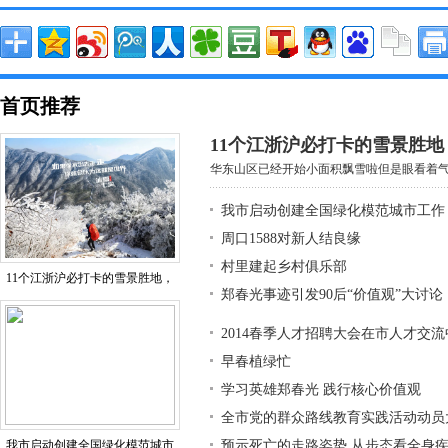
首页推荐
11个江浙沪必打卡的雪景胜
华东山区已经开始小面积飘雪啦但是眼看着气温
我市启动创建全国绿化模范城市工作
周口1588对新人结良缘
村里建起乡村俱乐部
11个江浙沪必打卡的雪景胜地，
郑春光事迹引发90后“价值观”大讨论
2014春季人才招聘大会在市人才交
早春植绿忙
学习英雄郑春光 践行核心价值观
全市党的群众路线教育实践活动动员
我市启动创建全国绿化模范城市
预示死亡的走路姿势 从步态看全身