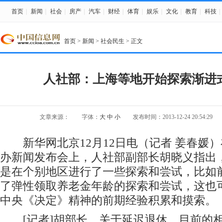
首页
|
新闻
|
社会
|
房产
|
汽车
|
财经
|
体育
|
娱乐
|
文化
|
教育
|
科技
|
首页
>
新闻
>
社会民生
> 正文
人社部：上海等地开始探索渐进
文章来源：
字体：
大
中
小
发布时间：2013-12-24 20:54:29
新华网北京12月12日电（记者 姜春媛）
办新闻发布会上，人社部副部长胡晓义指出
是在个别地区进行了一些探索和尝试，比如
了弹性领取养老金年龄的探索和尝试，这也
中央《决定》精神的前期经验积累和摸索。
[记者]胡部长，关于延迟退休，目前的