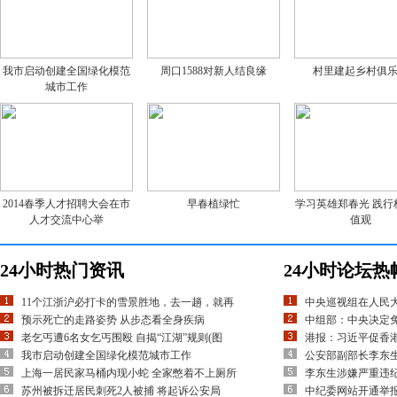
我市启动创建全国绿化模范
周口1588对新人结良缘
村里建起乡村俱
城市工作
2014春季人才招聘大会在市
早春植绿忙
学习英雄郑春光 践行
人才交流中心举
值观
24小时热门资讯
24小时论坛热
11个江浙沪必打卡的雪景胜地，去一趟，就再
中央巡视组在人民
预示死亡的走路姿势 从步态看全身疾病
中组部：中央决定
老乞丐遭6名女乞丐围殴 自揭“江湖”规则(图
港报：习近平促香
我市启动创建全国绿化模范城市工作
公安部副部长李东
上海一居民家马桶内现小蛇 全家憋着不上厕所
李东生涉嫌严重违
苏州被拆迁居民刺死2人被捕 将起诉公安局
中纪委网站开通举