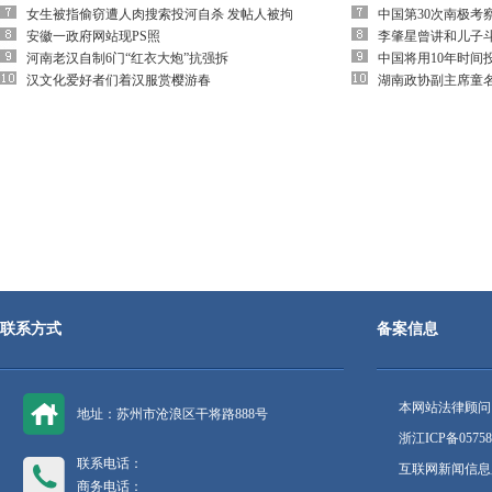
女生被指偷窃遭人肉搜索投河自杀 发帖人被拘
中国第30次南极考
安徽一政府网站现PS照
李肇星曾讲和儿子
河南老汉自制6门“红衣大炮”抗强拆
中国将用10年时间
汉文化爱好者们着汉服赏樱游春
湖南政协副主席童
联系方式
备案信息
本网站法律顾问
地址：苏州市沧浪区干将路888号
浙江ICP备05758
联系电话：
互联网新闻信息服
商务电话：