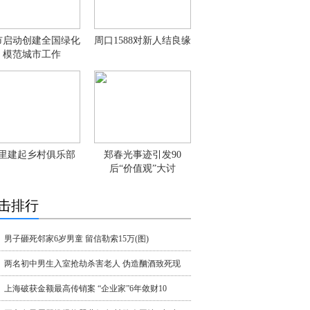
市启动创建全国绿化
周口1588对新人结良缘
模范城市工作
里建起乡村俱乐部
郑春光事迹引发90
后“价值观”大讨
击排行
男子砸死邻家6岁男童 留信勒索15万(图)
两名初中男生入室抢劫杀害老人 伪造酗酒致死现
上海破获金额最高传销案 “企业家”6年敛财10