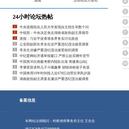
值观
活动动员大会召
24小时论坛热帖
中央巡视组在人民大学发现自主招生等数个问
中组部：中央决定免去湖南省政协副主席领导
港报：习近平促香港各界务实讨论政改
公安部副部长李东生涉严重违纪违法接受调查
李东生涉嫌严重违纪违法接受组织调查
中纪委网站开通举报窗口 严禁公款买赠年货节
中国第30次南极考察内陆队出发 将建泰山站(
李肇星曾讲和儿子斗嘴趣事 胡锦涛称孩子有道
中国将用10年时间投入近878亿治理京津风沙源
湖南政协副主席童名谦涉严重违纪违法被调查
备案信息
本网站法律顾问：柯桥律师事务所主任 王先生