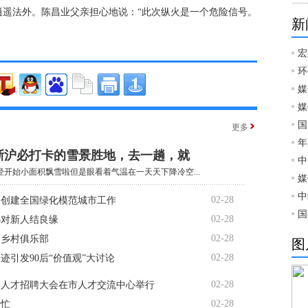
逍遥法外。陈昌业父亲担心地说：“此次纵火是一个危险信号。
新
宏
环
媒
媒
国
更多
年
江浙沪必打卡的雪景胜地，去一趟，就
中
经开始小面积飘雪啦但是眼看着气温在一天天下降冷空...
媒
中
02-28
动创建全国绿化模范城市工作
国
02-28
88对新人结良缘
02-28
起乡村俱乐部
图
02-28
迹引发90后“价值观”大讨论
02-28
春季人才招聘大会在市人才交流中心举行
02-28
绿忙