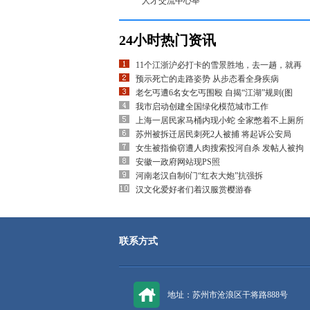
人才交流中心举
24小时热门资讯
11个江浙沪必打卡的雪景胜地，去一趟，就再
预示死亡的走路姿势 从步态看全身疾病
老乞丐遭6名女乞丐围殴 自揭“江湖”规则(图
我市启动创建全国绿化模范城市工作
上海一居民家马桶内现小蛇 全家憋着不上厕所
苏州被拆迁居民刺死2人被捕 将起诉公安局
女生被指偷窃遭人肉搜索投河自杀 发帖人被拘
安徽一政府网站现PS照
河南老汉自制6门“红衣大炮”抗强拆
汉文化爱好者们着汉服赏樱游春
联系方式
地址：苏州市沧浪区干将路888号