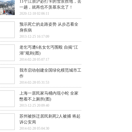
11个江浙沪必打卡的雪景胜地，去
一趟，就再也不羡慕东北了！
2020-12-18 02:06:11
预示死亡的走路姿势 从步态看全
身疾病
2013-12-25 16:17:09
老乞丐遭6名女乞丐围殴 自揭“江
湖”规则(图)
2014-02-28 05:07:17
我市启动创建全国绿化模范城市工
作
2014-02-28 05:31:53
上海一居民家马桶内现小蛇 全家
憋着不上厕所(图)
2013-12-25 20:09:40
苏州被拆迁居民刺死2人被捕 将起
诉公安局
2014-02-28 05:04:30