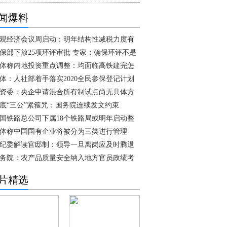
闻爆料
观经济会议周启动：明年结构性减税力度有
保部下放25项环评审批 专家：确保环评不是
体称内地投资重点调整：均面临高铁建完怎
体：人社部着手落实2020全民参保登记计划
资委：央企申请混合所有制试点尚无具体方
底“三公”紧箍咒：国务院连续发文约束
国铁路总公司下属18个铁路局或明年启动整
体称中国国有企业将被分为三类进行管理
纪委解读官邸制：领导一旦离岗应及时腾退
务院：农产品质量安全纳入地方官员政绩考
片精选