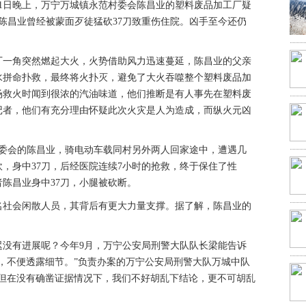
21日晚上，万宁万城镇永范村委会陈昌业的塑料废品加工厂疑
的陈昌业曾经被蒙面歹徒猛砍37刀致重伤住院。凶手至今还仍
工厂一角突然燃起大火，火势借助风力迅速蔓延，陈昌业的父亲
水拼命扑救，最终将火扑灭，避免了大火吞噬整个塑料废品加
场救火时闻到很浓的汽油味道，他们推断是有人事先在塑料废
记者，他们有充分理由怀疑此次火灾是人为造成，而纵火元凶
村委会的陈昌业，骑电动车载同村另外两人回家途中，遭遇几
，身中37刀，后经医院连续7小时的抢救，终于保住了性
陈昌业身中37刀，小腿被砍断。
名社会闲散人员，其背后有更大力量支撑。据了解，陈昌业的
迟没有进展呢？今年9月，万宁公安局刑警大队队长梁能告诉
，不便透露细节。”负责办案的万宁公安局刑警大队万城中队
。但在没有确凿证据情况下，我们不好胡乱下结论，更不可胡乱