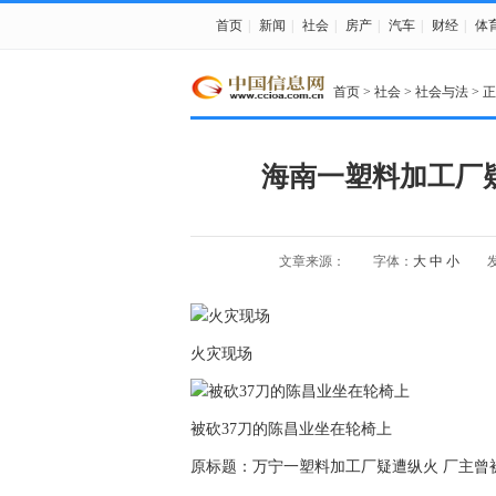
首页
|
新闻
|
社会
|
房产
|
汽车
|
财经
|
体
首页
>
社会
>
社会与法
> 
海南一塑料加工厂疑
文章来源：
字体：
大
中
小
发
火灾现场
被砍37刀的陈昌业坐在轮椅上
原标题：万宁一塑料加工厂疑遭纵火 厂主曾被