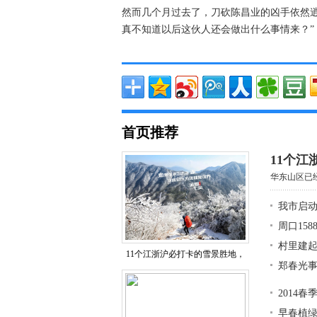
然而几个月过去了，刀砍陈昌业的凶手依然
真不知道以后这伙人还会做出什么事情来？”
首页推荐
11个
华东山区已
我市启
周口15
村里建
11个江浙沪必打卡的雪景胜地，
郑春光事
2014
早春植