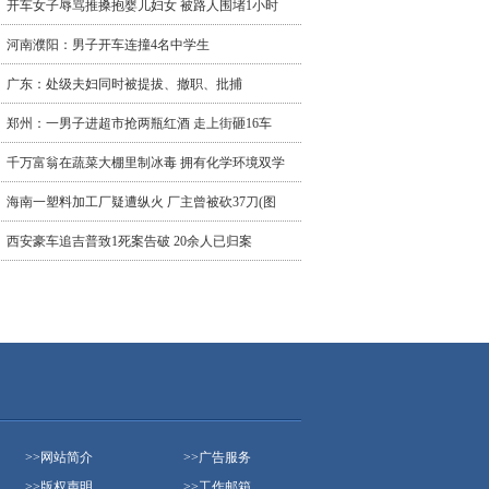
开车女子辱骂推搡抱婴儿妇女 被路人围堵1小时
河南濮阳：男子开车连撞4名中学生
广东：处级夫妇同时被提拔、撤职、批捕
郑州：一男子进超市抢两瓶红酒 走上街砸16车
千万富翁在蔬菜大棚里制冰毒 拥有化学环境双学
海南一塑料加工厂疑遭纵火 厂主曾被砍37刀(图
西安豪车追吉普致1死案告破 20余人已归案
>>
网站简介
>>
广告服务
>>
版权声明
>>
工作邮箱