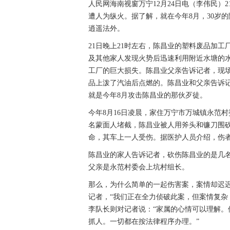
人民网海南视窗万宁12月24日电（李伟民）
遭人为纵火。据了解，就在今年8月，30岁
逍遥法外。
21日晚上21时左右，陈昌业的塑料废品加
及其他家人发现火势后迅速利用附近水塘的
工厂的巨大损失。陈昌业父亲告诉记者，现
品上泼了汽油后点燃的。陈昌业和父亲告诉
就是今年8月攻击陈昌业的那伙歹徒。
今年8月16日凌晨，家住万宁市万城镇永范
名蒙面人堵截，陈昌业被人用斧头和镰刀围砍
命，其车上一人受伤。据医护人员介绍，伤者
陈昌业的家人告诉记者，砍伤陈昌业的是几
父亲是永范村委会上坑村组长。
那么，为什么简单的一起伤害案，案情却迟
记者，“我们正在全力侦破此案，但案情复杂
李队长则对记者说：“家属的心情可以理解
抓人。一切都在按法律程序办理。”