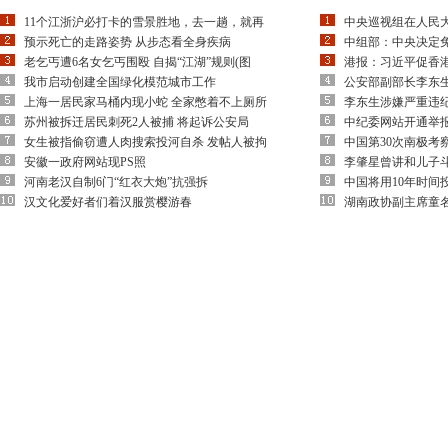
11个江浙沪必打卡的雪景胜地，去一趟，就再
中央巡视组在人民
预示死亡的走路姿势 从步态看全身疾病
中组部：中央决定
老乞丐遭6名女乞丐围殴 自揭“江湖”规则(图
港报：习近平促香
我市启动创建全国绿化模范城市工作
公安部副部长李东
上海一居民家马桶内现小蛇 全家憋着不上厕所
李东生涉嫌严重违
苏州被拆迁居民刺死2人被捕 将起诉公安局
中纪委网站开通举
女生被指偷窃遭人肉搜索投河自杀 发帖人被拘
中国第30次南极考
安徽一政府网站现PS照
李肇星曾讲和儿子
河南老汉自制6门“红衣大炮”抗强拆
中国将用10年时间
汉文化爱好者们着汉服赏樱游春
湖南政协副主席童