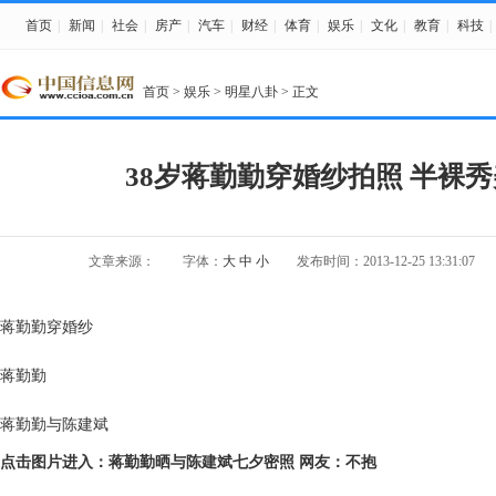
首页
|
新闻
|
社会
|
房产
|
汽车
|
财经
|
体育
|
娱乐
|
文化
|
教育
|
科技
|
首页
>
娱乐
>
明星八卦
> 正文
38岁蒋勤勤穿婚纱拍照 半裸秀
文章来源：
字体：
大
中
小
发布时间：2013-12-25 13:31:07
蒋勤勤穿婚纱
蒋勤勤
蒋勤勤与陈建斌
点击图片进入：蒋勤勤晒与陈建斌七夕密照 网友：不抱