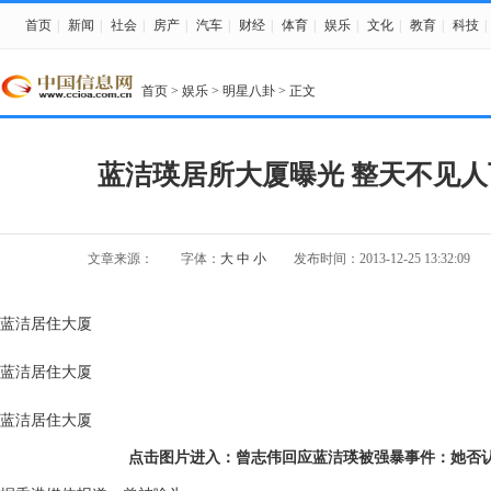
首页
|
新闻
|
社会
|
房产
|
汽车
|
财经
|
体育
|
娱乐
|
文化
|
教育
|
科技
|
首页
>
娱乐
>
明星八卦
> 正文
蓝洁瑛居所大厦曝光 整天不见人
文章来源：
字体：
大
中
小
发布时间：2013-12-25 13:32:09
蓝洁居住大厦
蓝洁居住大厦
蓝洁居住大厦
点击图片进入：曾志伟回应蓝洁瑛被强暴事件：她否认