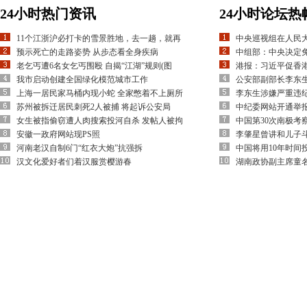
24小时热门资讯
24小时论坛热
11个江浙沪必打卡的雪景胜地，去一趟，就再
中央巡视组在人民
预示死亡的走路姿势 从步态看全身疾病
中组部：中央决定
老乞丐遭6名女乞丐围殴 自揭“江湖”规则(图
港报：习近平促香
我市启动创建全国绿化模范城市工作
公安部副部长李东
上海一居民家马桶内现小蛇 全家憋着不上厕所
李东生涉嫌严重违
苏州被拆迁居民刺死2人被捕 将起诉公安局
中纪委网站开通举
女生被指偷窃遭人肉搜索投河自杀 发帖人被拘
中国第30次南极考
安徽一政府网站现PS照
李肇星曾讲和儿子
河南老汉自制6门“红衣大炮”抗强拆
中国将用10年时间
汉文化爱好者们着汉服赏樱游春
湖南政协副主席童