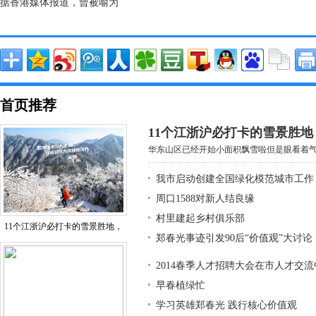
据香港媒体报道，曾被喻为
首页推荐
11个江浙沪必打卡的雪景胜
华东山区已经开始小面积飘雪啦但是眼看着气温
我市启动创建全国绿化模范城市工作
周口1588对新人结良缘
村里建起乡村俱乐部
11个江浙沪必打卡的雪景胜地，
郑春光事迹引发90后“价值观”大讨论
2014春季人才招聘大会在市人才交
早春植绿忙
学习英雄郑春光 践行核心价值观